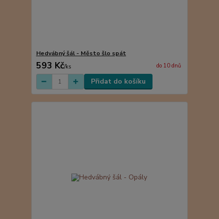
Hedvábný šál - Město šlo spát
593 Kč
do 10 dnů
/
ks
Přidat do košíku