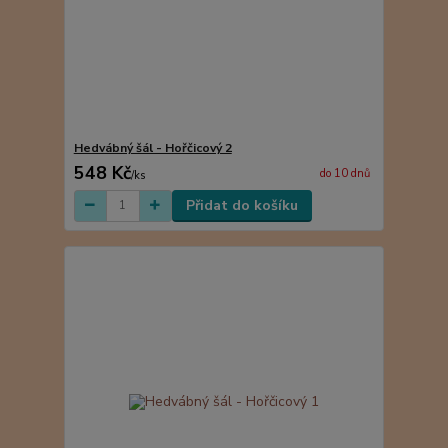
Hedvábný šál - Hořčicový 2
548 Kč
do 10 dnů
/
ks
Přidat do košíku