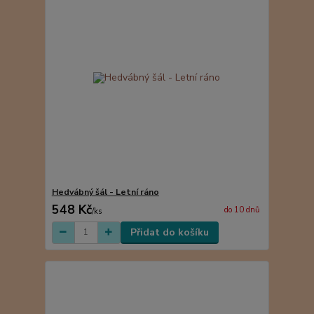
Hedvábný šál - Letní ráno
548 Kč
do 10 dnů
/
ks
Přidat do košíku