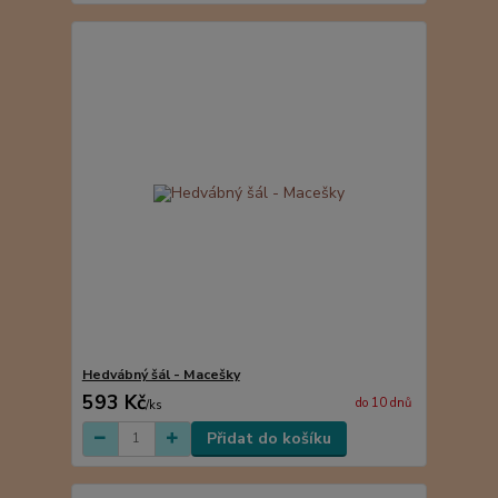
Hedvábný šál - Macešky
593 Kč
do 10 dnů
/
ks
Přidat do košíku