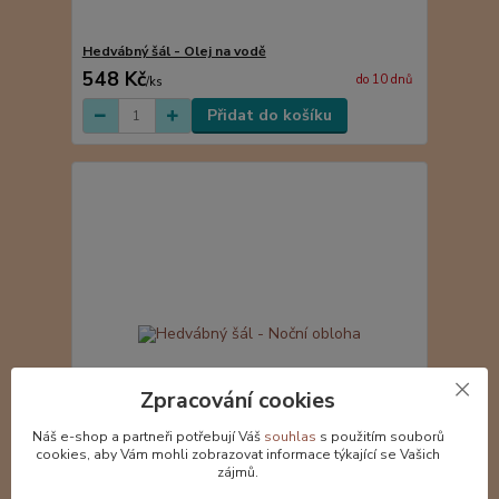
Hedvábný šál - Olej na vodě
548 Kč
do 10 dnů
/
ks
Přidat do košíku
Zpracování cookies
Náš e-shop a partneři potřebují Váš
souhlas
s použitím souborů
cookies, aby Vám mohli zobrazovat informace týkající se Vašich
zájmů.