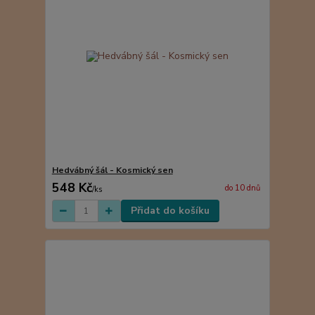
Hedvábný šál - Kosmický sen
548 Kč
do 10 dnů
/
ks
Přidat do košíku