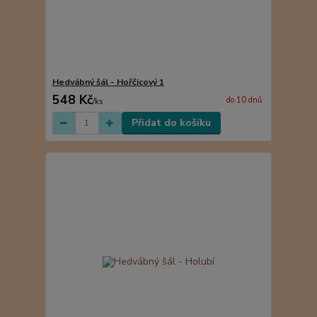
Hedvábný šál - Hořčicový 1
548 Kč
do 10 dnů
/
ks
Přidat do košíku