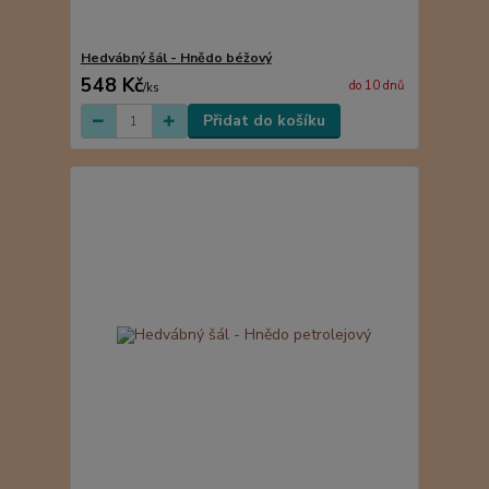
Hedvábný šál - Hnědo béžový
548 Kč
do 10 dnů
/
ks
Přidat do košíku