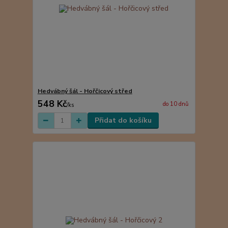
Hedvábný šál - Hořčicový střed
548 Kč
do 10 dnů
/
ks
Přidat do košíku