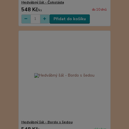
Hedvábný šál - Čokoláda
548 Kč
do 10 dnů
/
ks
Přidat do košíku
Hedvábný šál - Bordo s šedou