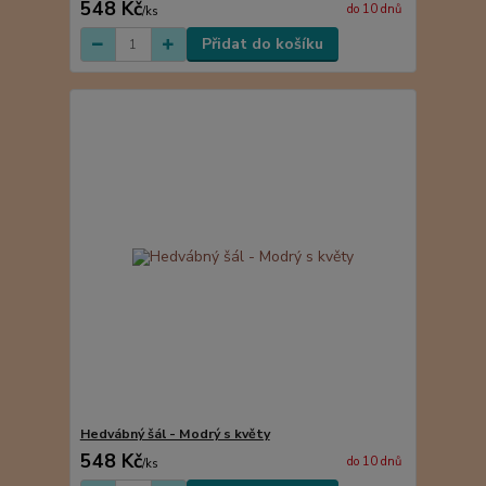
548 Kč
do 10 dnů
/
ks
Přidat do košíku
Hedvábný šál - Modrý s květy
548 Kč
do 10 dnů
/
ks