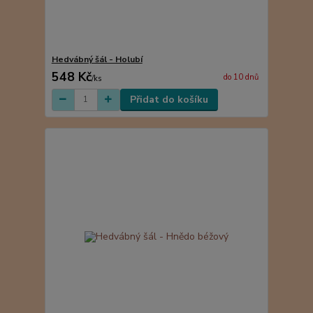
Hedvábný šál - Holubí
548 Kč
do 10 dnů
/
ks
Přidat do košíku