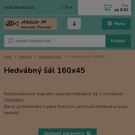
0
ks
CZK
+420 604 916 110
za
0 Kč
Menu
Hledat
Úvod
Hedvábí
Hedvábné šály
Hedvábný šál 160x45
Hedvábný šál 160x45
Ručně malovaný originální autorský hedvábný šál o rozměrech
160x45cm
Barvy: profesionální s parní fixací pro zachování hebkosti a lesku
hedvábí
Upřesnit parametry