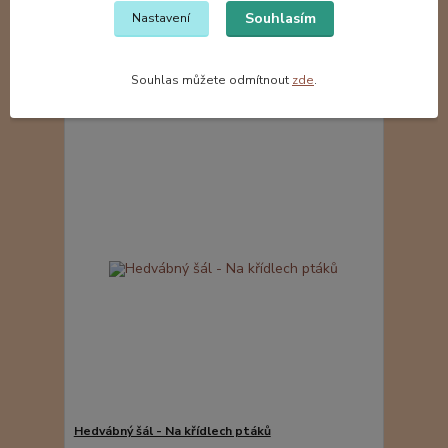
Hedvábný šál - Noční obloha
Souhlasím
Nastavení
548 Kč
do 10 dnů
/
ks
Přidat do košíku
Souhlas můžete odmítnout
zde
.
Hedvábný šál - Na křídlech ptáků