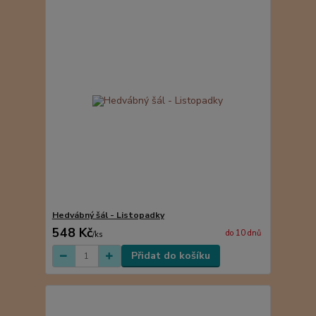
Hedvábný šál - Listopadky
548 Kč
do 10 dnů
/
ks
Přidat do košíku