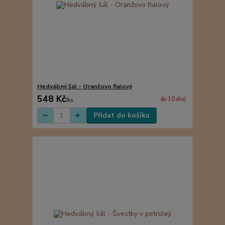
Hedvábný šál - Oranžovo fialový
548 Kč
do 10 dnů
/
ks
Přidat do košíku