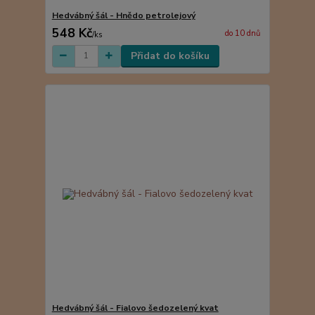
Hedvábný šál - Hnědo petrolejový
548 Kč
do 10 dnů
/
ks
Přidat do košíku
Hedvábný šál - Fialovo šedozelený kvat