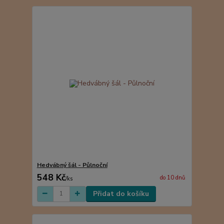
Hedvábný šál - Půlnoční
548 Kč
do 10 dnů
/
ks
Přidat do košíku