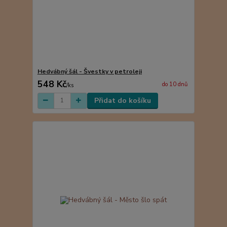
Hedvábný šál - Švestky v petroleji
548 Kč
do 10 dnů
/
ks
Přidat do košíku