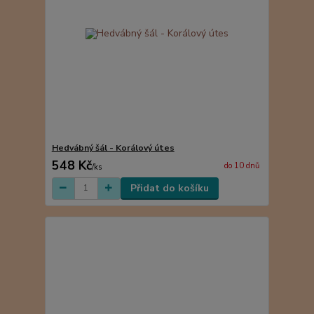
Hedvábný šál - Korálový útes
548 Kč
do 10 dnů
/
ks
Přidat do košíku