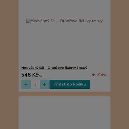
Hedvábný šál - Oranžovo fialový tmavý
548 Kč
do 10 dnů
/
ks
Přidat do košíku