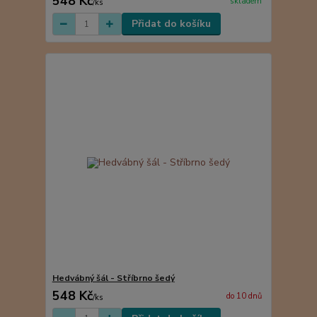
548 Kč
skladem
/
ks
Přidat do košíku
Hedvábný šál - Stříbrno šedý
548 Kč
do 10 dnů
/
ks