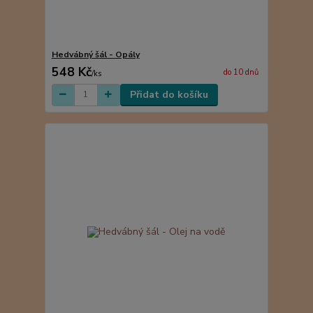
Hedvábný šál - Opály
548 Kč
do 10 dnů
/
ks
Přidat do košíku