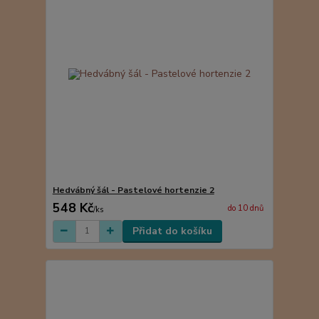
Hedvábný šál - Pastelové hortenzie 2
548 Kč
do 10 dnů
/
ks
Přidat do košíku