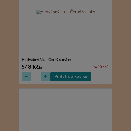
Hedvábný šál - Černý s máky
548 Kč
do 10 dnů
/
ks
Přidat do košíku