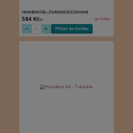
Hedvábný šál - Podzimní listí červené
584 Kč
do 10 dnů
/
ks
Přidat do košíku