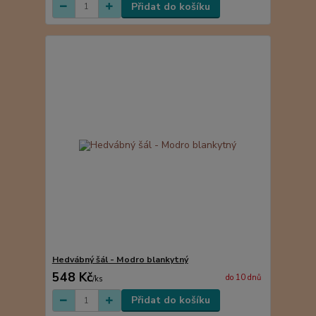
Přidat do košíku
Hedvábný šál - Modro blankytný
548 Kč
do 10 dnů
/
ks
Přidat do košíku