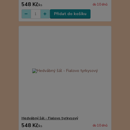
548 Kč
do 10 dnů
/
ks
Přidat do košíku
Hedvábný šál - Fialovo tyrkysový
548 Kč
do 10 dnů
/
ks