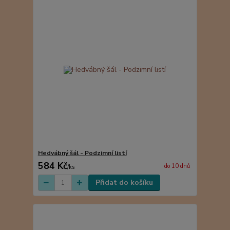
Hedvábný šál - Podzimní listí
584 Kč
do 10 dnů
/
ks
Přidat do košíku