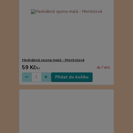
Hedvábná spona malá - Mentolová
59 Kč
do 7 dnů
/
ks
Přidat do košíku