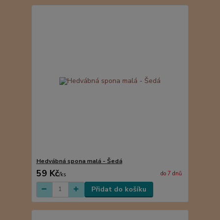
Hedvábná spona malá - Šedá
59 Kč
do 7 dnů
/
ks
Přidat do košíku