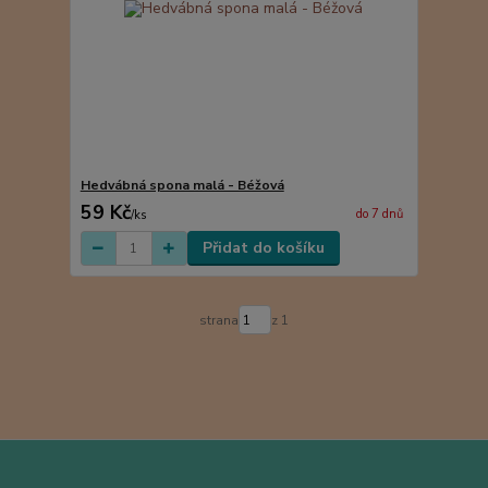
Hedvábná spona malá - Béžová
59 Kč
do 7 dnů
/
ks
Přidat do košíku
strana
z 1