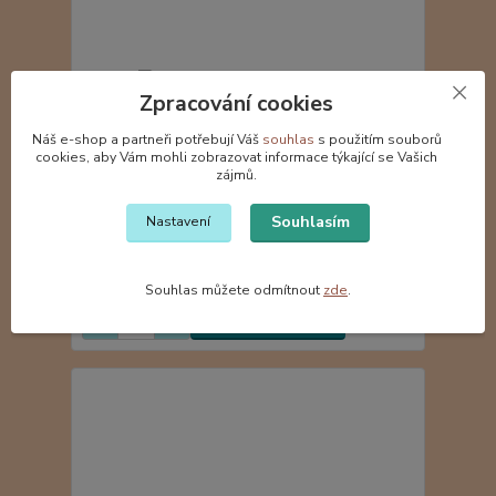
Zpracování cookies
Náš e-shop a partneři potřebují Váš
souhlas
s použitím souborů
cookies, aby Vám mohli zobrazovat informace týkající se Vašich
zájmů.
Souhlasím
Nastavení
Hedvábná spona malá - Bílá
59 Kč
do 7 dnů
/
ks
Souhlas můžete odmítnout
zde
.
Přidat do košíku