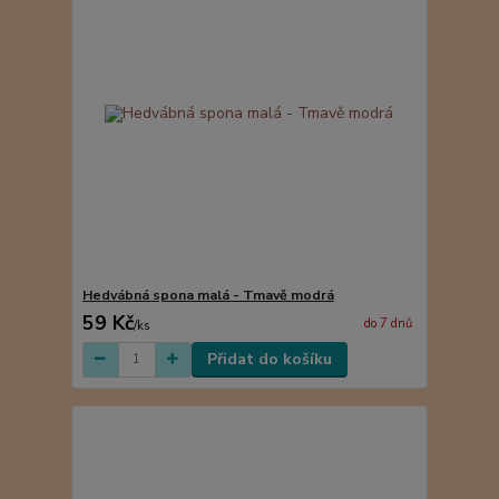
Hedvábná spona malá - Tmavě modrá
59 Kč
do 7 dnů
/
ks
Přidat do košíku