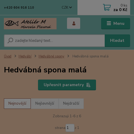
0
ks
CZK
+420 604 916 110
za
0 Kč
Menu
Hledat
Úvod
Hedvábí
Hedvábné spony
Hedvábná spona malá
Hedvábná spona malá
Upřesnit parametry
Nejnovější
Nejlevnější
Nejdražší
Zobrazuji 1-6 z 6
strana
z 1