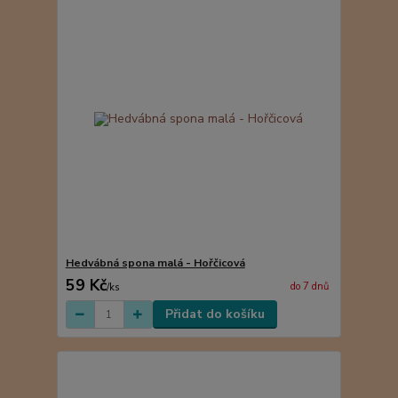
Hedvábná spona malá - Hořčicová
59 Kč
do 7 dnů
/
ks
Přidat do košíku