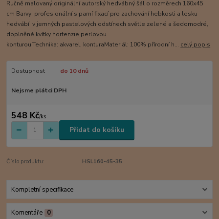
Ručně malovaný originální autorský hedvábný šál o rozměrech 160x45
cm Barvy: profesionální s parní fixací pro zachování hebkosti a lesku
hedvábí v jemných pastelových odstínech světle zelené a šedomodré,
doplněné kvítky hortenzie perlovou
konturou.Technika: akvarel, konturaMateriál: 100% přírodní h...
celý popis
Dostupnost
do 10 dnů
Nejsme plátci DPH
548 Kč
/
ks
Přidat do košíku
Číslo produktu:
HSL160-45-35
Kompletní specifikace
Komentáře
0