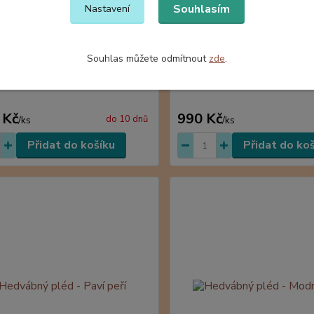
Souhlasím
Nastavení
Souhlas můžete odmítnout
zde
.
ý pléd - Zelenoblankytný s
Hedvábný pléd - V modrých
 Kč
990 Kč
do 10 dnů
/
ks
/
ks
Přidat do košíku
Přidat do ko