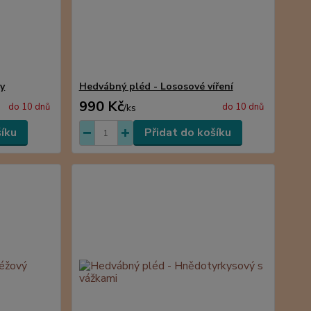
y
Hedvábný pléd - Lososové víření
990 Kč
do 10 dnů
do 10 dnů
/
ks
šíku
Přidat do košíku