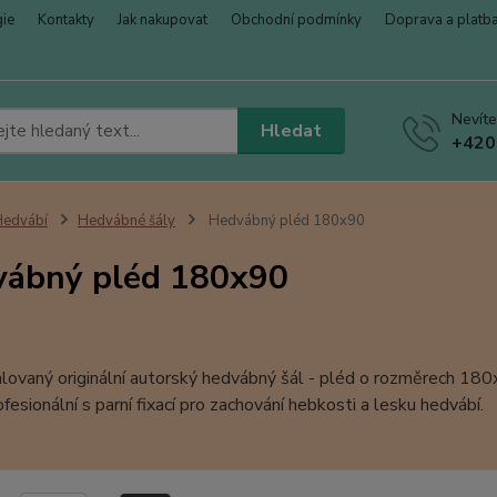
gie
Kontakty
Jak nakupovat
Obchodní podmínky
Doprava a platb
Nevíte
Hledat
+420
Hedvábí
Hedvábné šály
Hedvábný pléd 180x90
ábný pléd 180x90
lovaný originální autorský hedvábný šál - pléd o rozměrech 18
ofesionální s parní fixací pro zachování hebkosti a lesku hedvábí.