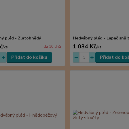
ý pléd - Zlatohnědý
Hedvábný pléd - Lapač snů 
č
1 034 Kč
do 10 dnů
/
ks
/
ks
Přidat do košíku
Přidat do ko