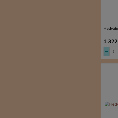
Hedvábn
1 322