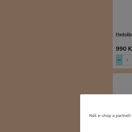
Hedvábn
990 K
Náš e-shop a partneři