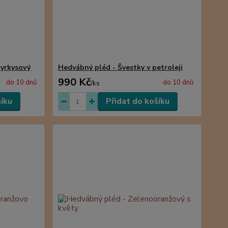
tyrkysový
Hedvábný pléd - Švestky v petroleji
990 Kč
do 10 dnů
do 10 dnů
/
ks
šíku
Přidat do košíku