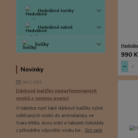
Hedvábné tuniky
Hedvábné sukně
Svíčky
Hedvábn
990 K
Novinky
04.11.2023
Dárkové balíčky neparfemovaných
vosků s vonnou esencí
V nabídce nyní také dárkové balíčky ručně
odlévaných vosků do aromalampy ve
tvaru křídla, dvou srdcí a tabulek čokolády
z přírodního sójového vosku be...
číst celé