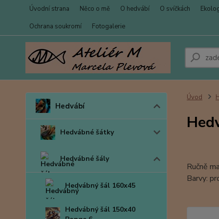
Úvodní strana
Něco o mě
O hedvábí
O svíčkách
Ekolo
Ochrana soukromí
Fotogalerie
Úvod
Hedvábí
Hedv
Hedvábné šátky
Hedvábné šály
Ručně ma
Barvy: pr
Hedvábný šál 160x45
Hedvábný šál 150x40