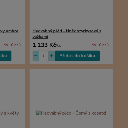
ový ombre
Hedvábný pléd - Hnědotyrkysový s
vážkami
1 133 Kč
do 10 dnů
do 10 dnů
/
ks
šíku
Přidat do košíku