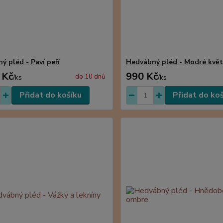
ý pléd - Paví peří
Hedvábný pléd - Modré květ
 Kč
990 Kč
do 10 dnů
/
ks
/
ks
Přidat do košíku
Přidat do ko