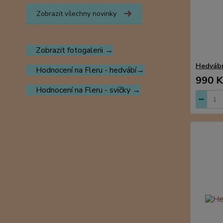
Zobrazit všechny novinky
Zobrazit fotogalerii →
Hedvábn
Hodnocení na Fleru - hedvábí→
990 K
Hodnocení na Fleru - svíčky →