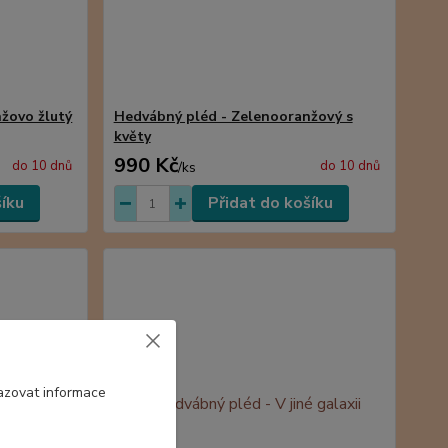
žovo žlutý
Hedvábný pléd - Zelenooranžový s
květy
990 Kč
do 10 dnů
do 10 dnů
/
ks
šíku
Přidat do košíku
azovat informace