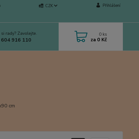
a
Přihlášení
CZK
 si rady? Zavolejte.
0
ks
za
0 Kč
 604 916 110
0x90 cm