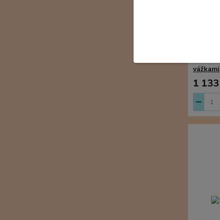
Hedvábn
vážkami
1 133