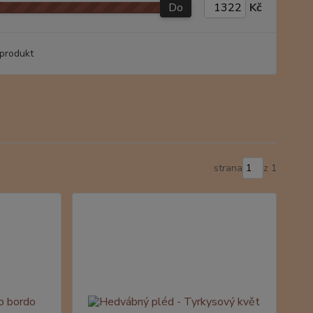
Do
Kč
produkt
strana
z 1