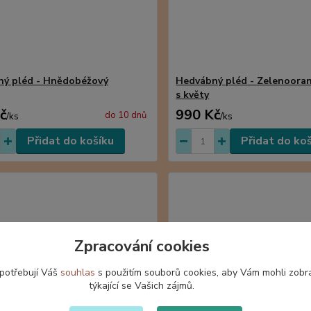
ý pléd - Hnědobéžový
Hedvábný pléd - Zelenooran
s květy
č
990 Kč
do 10 dnů
/
ks
/
ks
Přidat do košíku
Přidat do ko
Zpracování cookies
 potřebují Váš
souhlas
s použitím souborů cookies, aby Vám mohli zobr
týkající se Vašich zájmů.