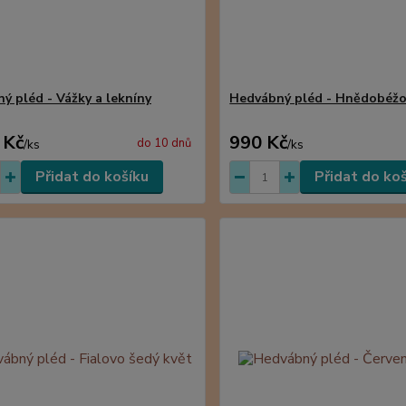
ý pléd - Vážky a lekníny
Hedvábný pléd - Hnědobéž
 Kč
990 Kč
do 10 dnů
/
ks
/
ks
Přidat do košíku
Přidat do ko