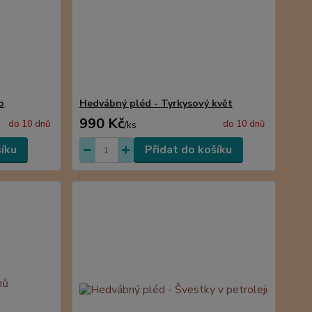
o
Hedvábný pléd - Tyrkysový květ
990 Kč
do 10 dnů
do 10 dnů
/
ks
šíku
Přidat do košíku