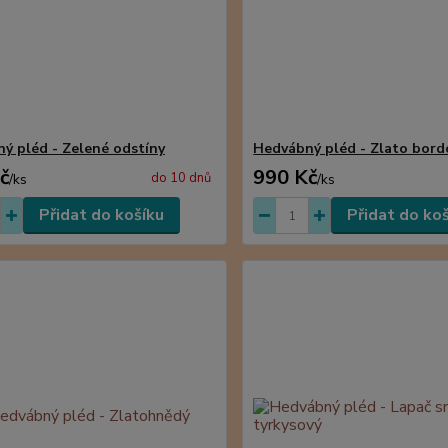
ý pléd - Zelené odstíny
Hedvábný pléd - Zlato bord
č
990 Kč
do 10 dnů
/
ks
/
ks
Přidat do košíku
Přidat do ko