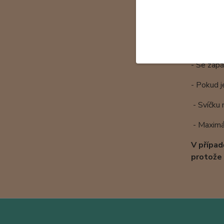
- Používe
- Svíčku 
- Necháve
- Nestav
- Knot p
- Se zapá
- Pokud j
- Svíčku 
- Maximál
V případ
protože 