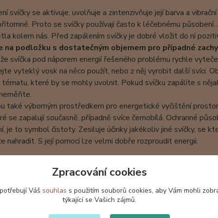
ní svíčky se aktivuje, uvolňuje a zintenzivňuje její barva a vibrační
řítomné. Proto se svíčky používají často k léčebnému působení. Je
ětla kolem nás. Před zapálením svíčky je dobré vložit do ní poziti
e na podložku s dostatečným objemem pro případné zachy
 že svíčka pod náporem energií řešeného problému rychle vyteč
te vyteklý vosk na něco použít, nebo z něj vyrobit další svíci. 
tématu, které by se mohly uvolnit. Pokud svíčku zapálíte s něj
 neměňte.
ou také výborným prostředkem pro energetické vyčištění prostoru.
eré se zapalují současně, případně svíce černobílá. Ochranné působen
ní, je to symbol čistoty. Zesiluje účinky jakékoliv jiné svíčky, se
ce nahradit. S její pomocí lze velmi dobře rozproudit energii.
sou neparfemované, nejedná se o vonné svíčky.
Zpracování cookies
tní pokyny pro použití svíček:
 potřebují Váš
souhlas
s použitím souborů cookies, aby Vám mohli zobr
enechávejte svíčku hořet bez dozoru
týkající se Vašich zájmů.
ejte mimo dosah dětí a domácích zvířat