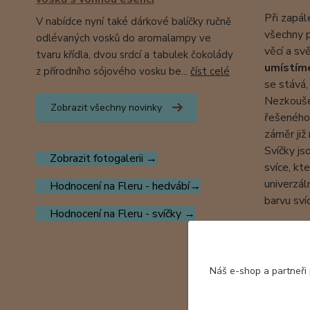
Při zapále
V nabídce nyní také dárkové balíčky ručně
všechny p
odlévaných vosků do aromalampy ve
věcí a sv
tvaru křídla, dvou srdcí a tabulek čokolády
umístím
z přírodního sójového vosku be...
číst celé
se stává,
Nezkoušej
Zobrazit všechny novinky
řešeného 
záměr již
Svíčky js
Zobrazit fotogalerii →
svíce, kt
univerzál
Hodnocení na Fleru - hedvábí→
barvu sví
Hodnocení na Fleru - svíčky →
Svíčky j
Bezpečnos
Náš e-shop a partneři
- Nikdy n
- Uchováv