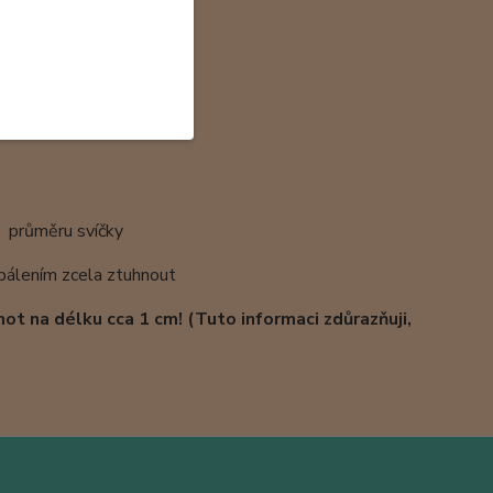
m průměru svíčky
apálením zcela ztuhnout
not na délku cca 1 cm! (Tuto informaci zdůrazňuji,