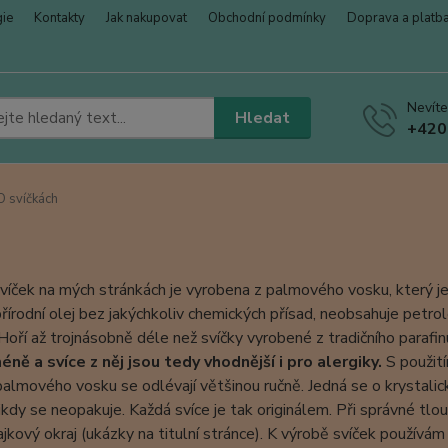
gie
Kontakty
Jak nakupovat
Obchodní podmínky
Doprava a platb
Nevíte
Hledat
+420
 svíčkách
víček na mých stránkách je vyrobena z palmového vosku, který je 
řírodní olej bez jakýchkoliv chemických přísad, neobsahuje petrolej
Hoří až trojnásobně déle než svíčky vyrobené z tradičního parafin
ně a svíce z něj jsou tedy vhodnější i pro alergiky.
S použit
palmového vosku se odlévají většinou ručně. Jedná se o krystalic
ikdy se neopakuje. Každá svíce je tak originálem. Při správné tlou
ajkový okraj (ukázky na titulní stránce). K výrobě svíček použív