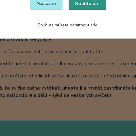
jte ve větraných místnostech bez průvanu
Souhlasím
Nastavení
umístěte rovně do stabilní polohy
jte hořet jen na nehořlavých podložkách
te svíčky těsně vedle sebe
Souhlas můžete odmítnout
zde
.
řed každým zapálením ustřihněte na délku 1 cm
lenou svíčkou nehýbejte
e svíčka obalena fólií, před zapálením ji odstraňte
nechte hořet minimálně tak dlouho, aby se roztopil vosk v celé
ně po čtyřech hodinách svíčku uhaste a nechte ji před dalším z
ě, že svíčka začne vytékat, uhaste ji a rovněž zastřihněte k
to málokdo ví a dělá - týká se veškerých svíček).