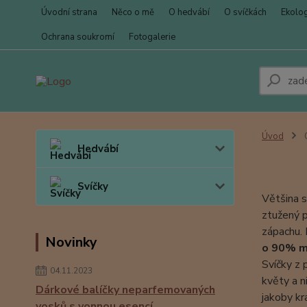
Úvodní strana
Něco o mě
O hedvábí
O svíčkách
Ekolo
Ochrana soukromí
Fotogalerie
Úvod
O
Hedvábí
Svíčky
Většina s
ztužený p
zápachu. 
Novinky
o 90% mé
Svíčky z 
04.11.2023
květy a n
Dárkové balíčky neparfemovaných
jakoby kr
vosků s vonnou esencí