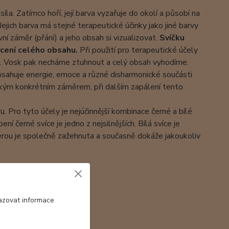
 síla. Zatímco hoří, její barva vyzařuje do okolí a působí na
jich barva má stejné terapeutické účinky jako jiné barvy
vní záměr (přání) a jeho obsah si vizualizovat.
Svíčku
cení celého obsahu.
Při použití pro terapeutické účely
e. Vosk pak necháme ztuhnout a celý obsah vyhodíme.
Obsahuje energie, emoce a různé disharmonické součásti
akým konkrétním záměrem, při dalším zapálení tento
 Pro tyto účely je nejúčinnější kombinace černé a bílé
í černé svíce je jedno z nejsilnějších. Bílá svíce je
 kterou je společně zažehnuta a současně dokáže jakoukoliv
azovat informace