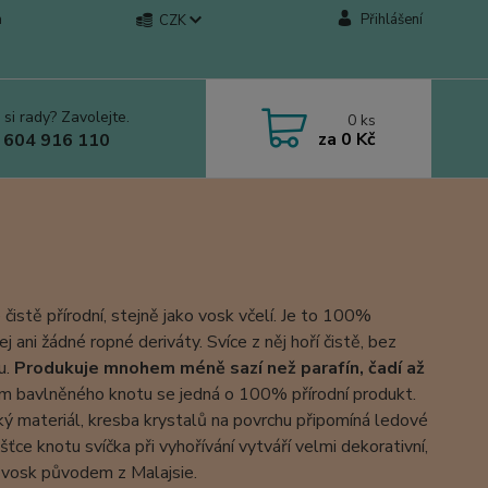
a
Přihlášení
CZK
 si rady? Zavolejte.
0
ks
za
0 Kč
 604 916 110
čistě přírodní, stejně jako vosk včelí. Je to 100%
 ani žádné ropné deriváty. Svíce z něj hoří čistě, bez
u.
Produkuje mnohem méně sazí než parafín, čadí až
ím bavlněného knotu se jedná o 100% přírodní produkt.
ký materiál, kresba krystalů na povrchu připomíná ledové
šťce knotu svíčka při vyhořívání vytváří velmi dekorativní,
ám vosk původem z Malajsie.