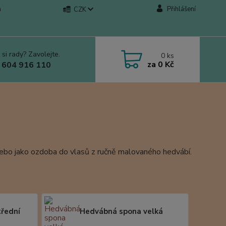
a
Přihlášení
CZK
 si rady? Zavolejte.
0
ks
za
0 Kč
 604 916 110
 nebo jako ozdoba do vlasů z ručně malovaného hedvábí.
řední
Hedvábná spona velká