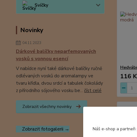
Svíčky
Novinky
04.11.2023
Dárkové balíčky neparfemovaných
vosků s vonnou esencí
Hedvábn
V nabídce nyní také dárkové balíčky ručně
116 K
odlévaných vosků do aromalampy ve
tvaru křídla, dvou srdcí a tabulek čokolády
z přírodního sójového vosku be...
číst celé
Zobrazit všechny novinky
Zobrazit fotogalerii →
Náš e-shop a partneři