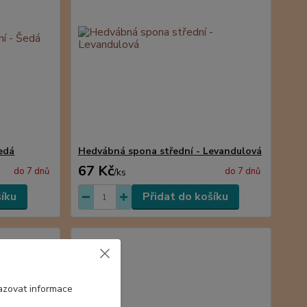
edá
Hedvábná spona střední - Levandulová
67 Kč
do 7 dnů
do 7 dnů
/
ks
šíku
Přidat do košíku
azovat informace