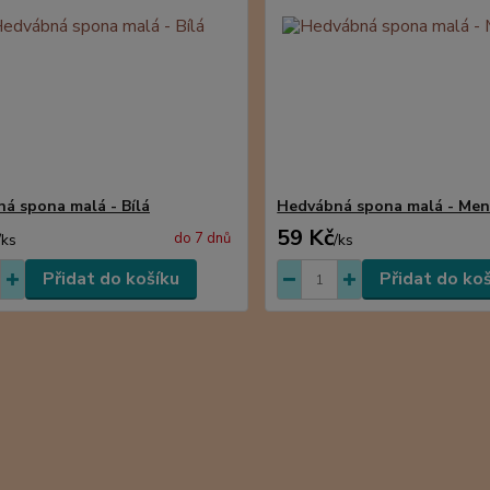
á spona malá - Bílá
Hedvábná spona malá - Men
59 Kč
do 7 dnů
/
ks
/
ks
Přidat do košíku
Přidat do ko