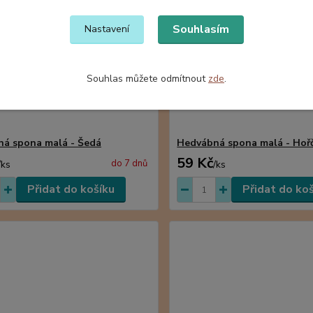
Souhlasím
Nastavení
Souhlas můžete odmítnout
zde
.
á spona malá - Šedá
Hedvábná spona malá - Hoř
59 Kč
do 7 dnů
/
ks
/
ks
Přidat do košíku
Přidat do ko