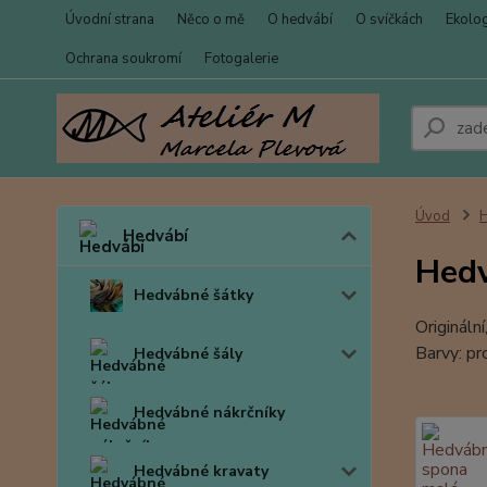
Úvodní strana
Něco o mě
O hedvábí
O svíčkách
Ekolo
Ochrana soukromí
Fotogalerie
Úvod
Hedvábí
Hed
Hedvábné šátky
Origináln
Barvy: pr
Hedvábné šály
Hedvábné nákrčníky
Hedvábné kravaty