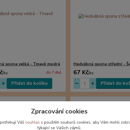
á spona velká - Tmavě modrá
Hedvábná spona střední - Š
č
67 Kč
do 7 dnů
/
ks
/
ks
Přidat do košíku
Přidat do ko
Zpracování cookies
 potřebují Váš
souhlas
s použitím souborů cookies, aby Vám mohli zobr
týkající se Vašich zájmů.