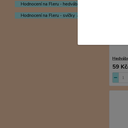
Hodnocení na Fleru - hedvábí→
Hodnocení na Fleru - svíčky →
Hedvábn
59 Kč