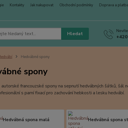
gie
Kontakty
Jak nakupovat
Obchodní podmínky
Doprava a platb
Nevíte
Hledat
+420
Hedvábí
Hedvábné spony
vábné spony
í, autorské francouzské spony na sepnutí hedvábných šátků, šál
ofesionální s parní fixací pro zachování hebkosti a lesku hedvábí.
Hedvábná spona malá
Hedvábná spona st