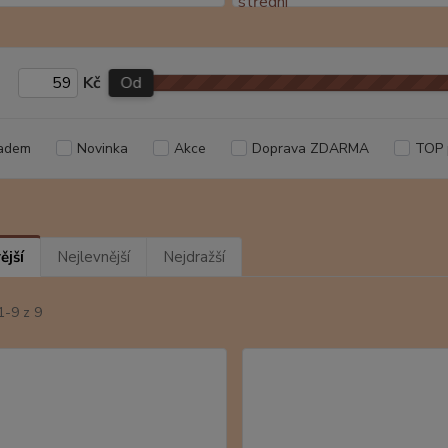
Kč
Od
adem
Novinka
Akce
Doprava ZDARMA
TOP 
ější
Nejlevnější
Nejdražší
1-9 z 9