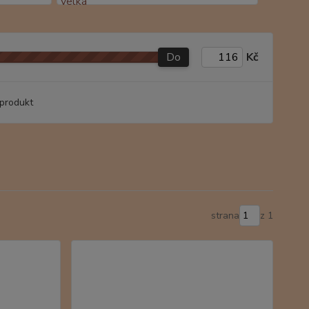
Do
Kč
produkt
strana
z 1