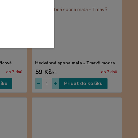
čicová
Hedvábná spona malá - Tmavě modrá
59 Kč
do 7 dnů
do 7 dnů
/
ks
šíku
Přidat do košíku