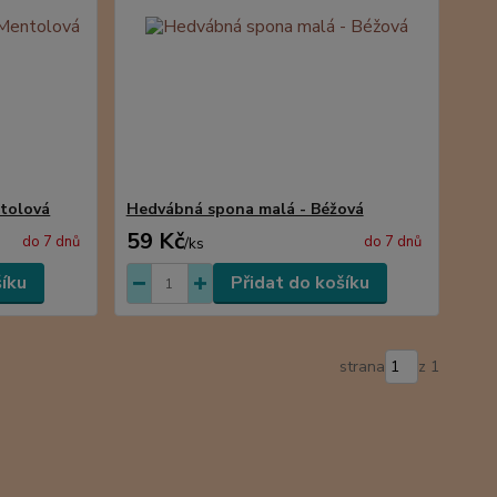
tolová
Hedvábná spona malá - Béžová
59 Kč
do 7 dnů
do 7 dnů
/
ks
šíku
Přidat do košíku
strana
z 1