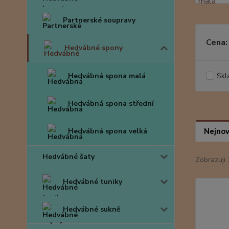
Partnerské soupravy
Cena:
Hedvábné spony
Hedvábná spona malá
Skl
Hedvábná spona střední
Hedvábná spona velká
Nejnov
Hedvábné šaty
Zobrazuji 
Hedvábné tuniky
Hedvábné sukně