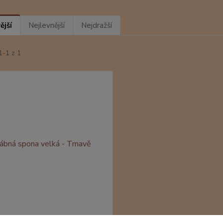
ější
Nejlevnější
Nejdražší
1-1 z 1