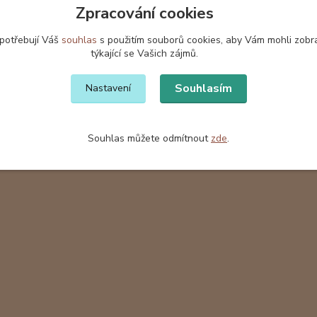
Zpracování cookies
á spona velká - Tmavě modrá
č
do 7 dnů
/
ks
 potřebují Váš
souhlas
s použitím souborů cookies, aby Vám mohli zobr
týkající se Vašich zájmů.
Přidat do košíku
Souhlasím
Nastavení
Souhlas můžete odmítnout
zde
.