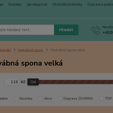
gie
Kontakty
Jak nakupovat
Obchodní podmínky
Doprava a platb
Nevíte
Hledat
+420
Hedvábí
Hedvábné spony
Hedvábná spona velká
ábná spona velká
Kč
Od
adem
Novinka
Akce
Doprava ZDARMA
TOP 