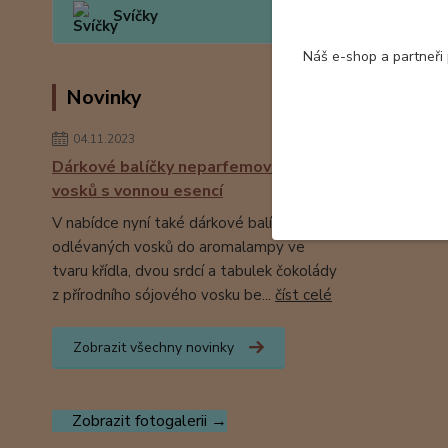
Hedvábn
Svíčky
116 K
Náš e-shop a partneři
Novinky
04.11.2023
Dárkové balíčky neparfemovaných
vosků s vonnou esencí
V nabídce nyní také dárkové balíčky ručně
odlévaných vosků do aromalampy ve
tvaru křídla, dvou srdcí a tabulek čokolády
z přírodního sójového vosku be...
číst celé
Zobrazit všechny novinky
Zobrazit fotogalerii →