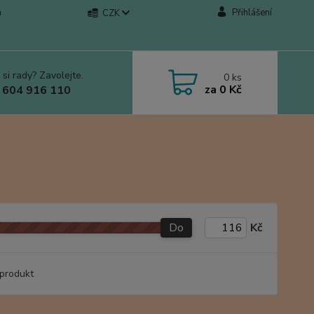
a
Přihlášení
CZK
 si rady? Zavolejte.
0
ks
za
0 Kč
 604 916 110
Do
Kč
produkt