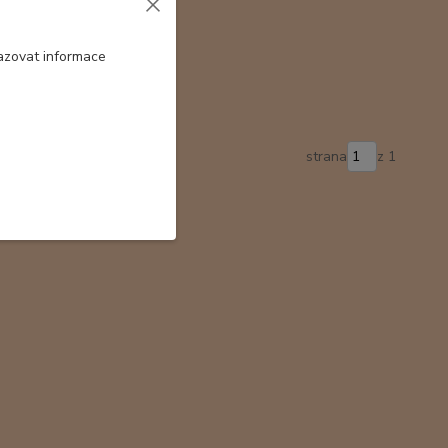
azovat informace
strana
z 1