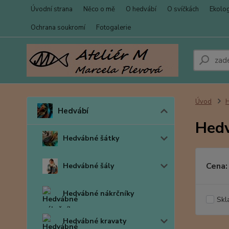
Úvodní strana
Něco o mě
O hedvábí
O svíčkách
Ekolo
Ochrana soukromí
Fotogalerie
Úvod
Hedvábí
Hedv
Hedvábné šátky
Cena:
Hedvábné šály
Hedvábné nákrčníky
Skl
Hedvábné kravaty