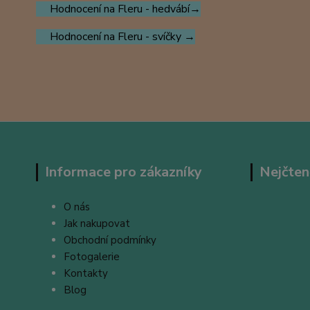
Hodnocení na Fleru - hedvábí→
Hodnocení na Fleru - svíčky →
Informace pro zákazníky
Nejčten
O nás
Jak nakupovat
Obchodní podmínky
Fotogalerie
Kontakty
Blog