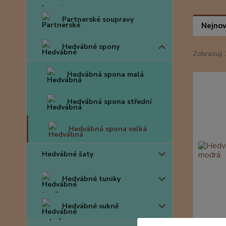
Partnerské soupravy
Nejnov
Hedvábné spony
Zobrazuji 
Hedvábná spona malá
Hedvábná spona střední
Hedvábná spona velká
Hedvábné šaty
Hedvábné tuniky
Hedvábné sukně