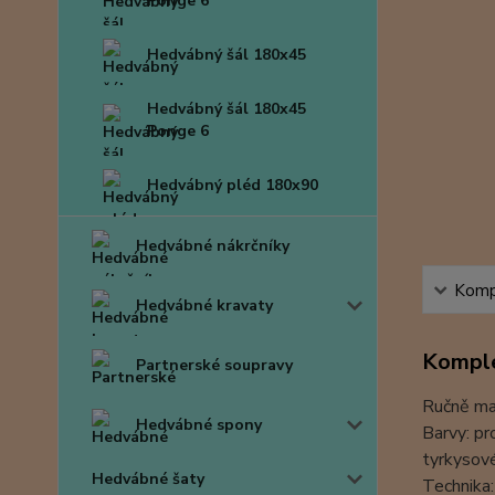
Ponge 6
Hedvábný šál 180x45
Hedvábný šál 180x45
Ponge 6
Hedvábný pléd 180x90
Hedvábné nákrčníky
Kompl
Hedvábné kravaty
Komple
Partnerské soupravy
Ručně ma
Hedvábné spony
Barvy: pr
tyrkysové
Hedvábné šaty
Technika: