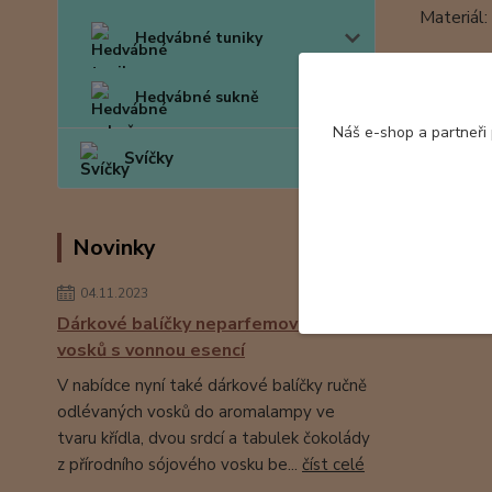
Materiál
Hedvábné tuniky
Tento ko
Hedvábné sukně
Hedvábné 
Náš e-shop a partneři
Svíčky
Novinky
Zboží 
04.11.2023
Hedv
Dárkové balíčky neparfemovaných
vosků s vonnou esencí
V nabídce nyní také dárkové balíčky ručně
odlévaných vosků do aromalampy ve
tvaru křídla, dvou srdcí a tabulek čokolády
z přírodního sójového vosku be...
číst celé