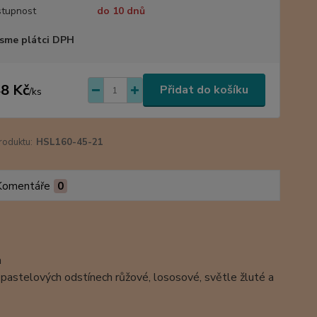
tupnost
do 10 dnů
sme plátci DPH
8 Kč
Přidat do košíku
/
ks
roduktu:
HSL160-45-21
Komentáře
0
m
 v pastelových odstínech růžové, lososové, světle žluté a