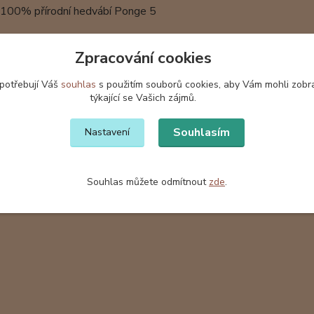
: 100% přírodní hedvábí Ponge 5
nkrétní šál je již prodaný. Na objednávku vyrobím podobný, 
Zpracování cookies
šátky a šály jsou baleny v dárkové krabičce z vlnité lepenky s
 potřebují Váš
souhlas
s použitím souborů cookies, aby Vám mohli zobr
týkající se Vašich zájmů.
Souhlasím
Nastavení
zařazeno v kategoriích
Souhlas můžete odmítnout
zde
.
ábí
Hedvábné šály
Hedv