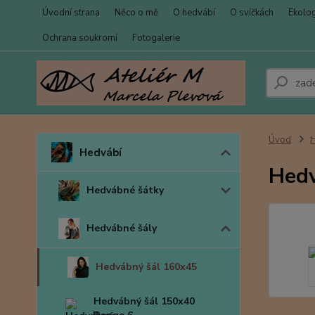
Úvodní strana
Něco o mě
O hedvábí
O svíčkách
Ekolo
Ochrana soukromí
Fotogalerie
Úvod
Hedvábí
Hedv
Hedvábné šátky
Hedvábné šály
Hedvábný šál 160x45
Hedvábný šál 150x40