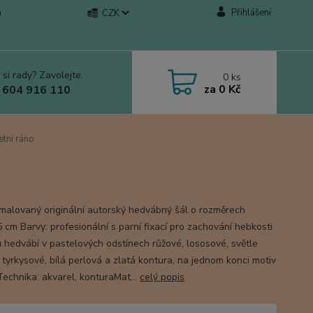
a
Přihlášení
CZK
 si rady? Zavolejte.
0
ks
za
0 Kč
 604 916 110
tní ráno
malovaný originální autorský hedvábný šál o rozměrech
 cm Barvy: profesionální s parní fixací pro zachování hebkosti
u hedvábí v pastelových odstínech růžové, lososové, světle
 tyrkysové, bílá perlová a zlatá kontura, na jednom konci motiv
Technika: akvarel, konturaMat...
celý popis