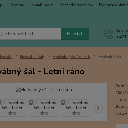
gie
Kontakty
Jak nakupovat
Obchodní podmínky
Doprava a platb
Nevíte
Hledat
+420
Hedvábí
Hedvábné šály
Hedvábný šál 160x45
Hedvábný šál - Le
ábný šál - Letní ráno
Ručně 
160x45
a lesk
žluté a
květu-