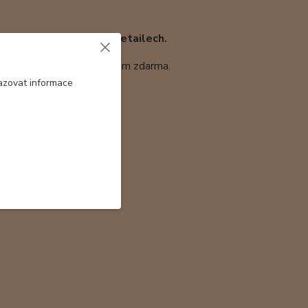
který se může lišit v detailech.
 průhledem, kterou přidávám zdarma.
azovat informace
ábný šál 160x45