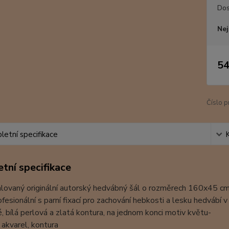
Dos
Nej
54
Číslo p
etní specifikace
tní specifikace
lovaný originální autorský hedvábný šál o rozměrech 160x45 c
ofesionální s parní fixací pro zachování hebkosti a lesku hedvábí
, bílá perlová a zlatá kontura, na jednom konci motiv květu-
 akvarel, kontura