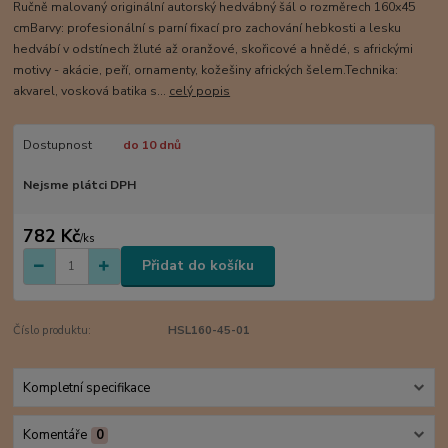
Ručně malovaný originální autorský hedvábný šál o rozměrech 160x45
cmBarvy: profesionální s parní fixací pro zachování hebkosti a lesku
hedvábí v odstínech žluté až oranžové, skořicové a hnědé, s africkými
motivy - akácie, peří, ornamenty, kožešiny afrických šelem.Technika:
akvarel, vosková batika s...
celý popis
Dostupnost
do 10 dnů
Nejsme plátci DPH
782 Kč
/
ks
Přidat do košíku
Číslo produktu:
HSL160-45-01
Kompletní specifikace
Komentáře
0