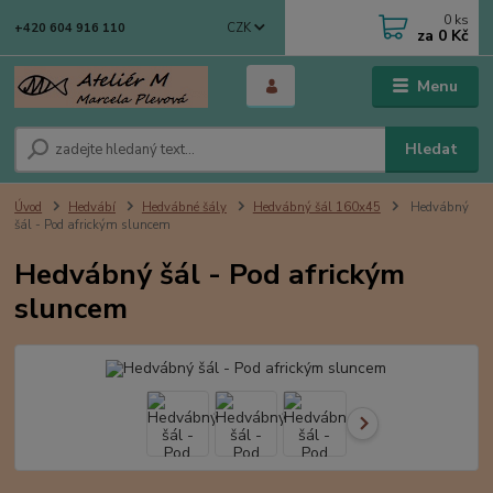
0
ks
CZK
+420 604 916 110
za
0 Kč
Menu
Hledat
Úvod
Hedvábí
Hedvábné šály
Hedvábný šál 160x45
Hedvábný
šál - Pod africkým sluncem
Hedvábný šál - Pod africkým
sluncem