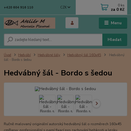
0
ks
CZK
+420 604 916 110
za
0 Kč
Menu
Hledat
Úvod
Hedvábí
Hedvábné šály
Hedvábný šál 160x45
Hedvábný
šál - Bordo s šedou
Hedvábný šál - Bordo s šedou
Ručně malovaný originální autorský hedvábný šál o rozměrech 160x45
cmBarvy: profesionální s parní fixací pro zachování hebkosti a lesku