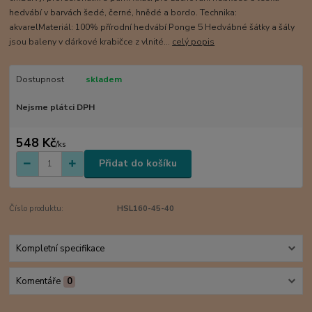
hedvábí v barvách šedé, černé, hnědé a bordo. Technika:
akvarelMateriál: 100% přírodní hedvábí Ponge 5 Hedvábné šátky a šály
jsou baleny v dárkové krabičce z vlnité...
celý popis
Dostupnost
skladem
Nejsme plátci DPH
548 Kč
/
ks
Přidat do košíku
Číslo produktu:
HSL160-45-40
Kompletní specifikace
Komentáře
0