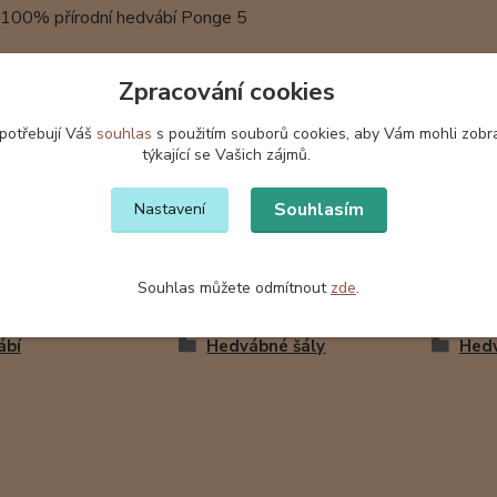
: 100% přírodní hedvábí Ponge 5
nkrétní šál má již svoji majitelku. Na objednávku vyrobím p
Zpracování cookies
šátky a šály jsou baleny v dárkové krabičce z vlnité lepenky s
 potřebují Váš
souhlas
s použitím souborů cookies, aby Vám mohli zobr
týkající se Vašich zájmů.
Souhlasím
Nastavení
Souhlas můžete odmítnout
zde
.
zařazeno v kategoriích
ábí
Hedvábné šály
Hedv