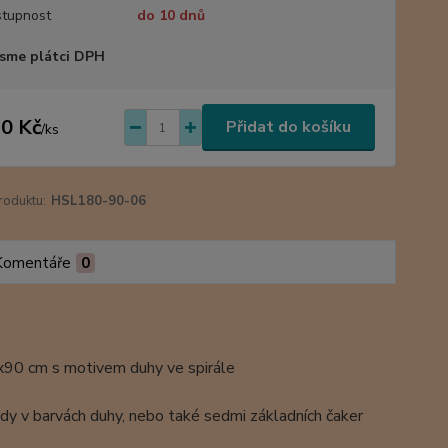
tupnost
do 10 dnů
sme plátci DPH
0 Kč
Přidat do košíku
/
ks
roduktu:
HSL180-90-06
Komentáře
0
0x90 cm s motivem duhy ve spirále
tedy v barvách duhy, nebo také sedmi základních čaker