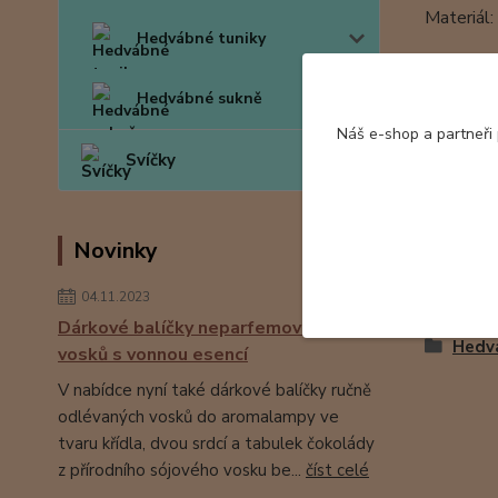
Materiál
Hedvábné tuniky
Tento ko
Hedvábné sukně
Hedvábné 
Náš e-shop a partneři
Svíčky
Novinky
Zboží 
04.11.2023
Dárkové balíčky neparfemovaných
Hedv
vosků s vonnou esencí
V nabídce nyní také dárkové balíčky ručně
odlévaných vosků do aromalampy ve
tvaru křídla, dvou srdcí a tabulek čokolády
z přírodního sójového vosku be...
číst celé