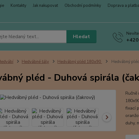
gie
Kontakty
Jak nakupovat
Obchodní podmínky
Doprava a platb
Nevíte
Hledat
+420
Hedvábí
Hedvábné šály
Hedvábný pléd 180x90
Hedvábný pléd 
ábný pléd - Duhová spirála (ča
Ručně 
180x90
fixací
oranžov
duhy, 