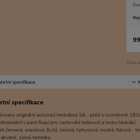
Dos
Nej
99
Číslo p
etní specifikace
tní specifikace
lovaný originální autorský hedvábný šál - pléd o rozměrech 18
ofesionální s parní fixací pro zachování hebkosti a lesku hedvábí
ch červená, oranžová, žlutá, zelená, tyrkysová, modrá, fialová - 
 akvarel, solná technika