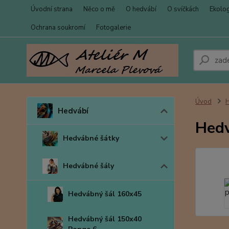
Úvodní strana
Něco o mě
O hedvábí
O svíčkách
Ekolo
Ochrana soukromí
Fotogalerie
Úvod
Hedvábí
Hedv
Hedvábné šátky
Hedvábné šály
Hedvábný šál 160x45
Hedvábný šál 150x40