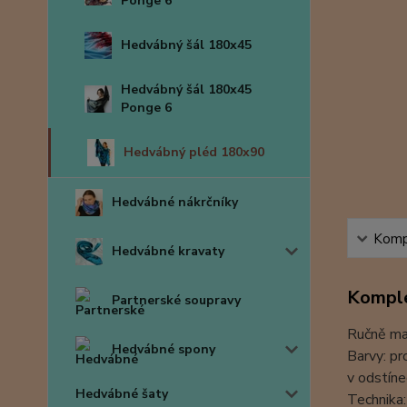
Ponge 6
Hedvábný šál 180x45
Hedvábný šál 180x45
Ponge 6
Hedvábný pléd 180x90
Hedvábné nákrčníky
Kompl
Hedvábné kravaty
Komple
Partnerské soupravy
Ručně ma
Hedvábné spony
Barvy: pr
v odstíne
Hedvábné šaty
Technika: