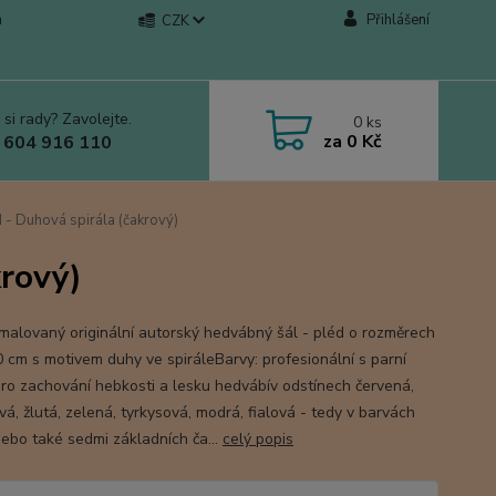
a
Přihlášení
CZK
 si rady? Zavolejte.
0
ks
za
0 Kč
 604 916 110
- Duhová spirála (čakrový)
krový)
malovaný originální autorský hedvábný šál - pléd o rozměrech
 cm s motivem duhy ve spiráleBarvy: profesionální s parní
 pro zachování hebkosti a lesku hedvábív odstínech červená,
á, žlutá, zelená, tyrkysová, modrá, fialová - tedy v barvách
nebo také sedmi základních ča...
celý popis