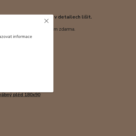
odobný, který se může v detailech lišit.
 průhledem, kterou přidávám zdarma.
azovat informace
ábný pléd 180x90