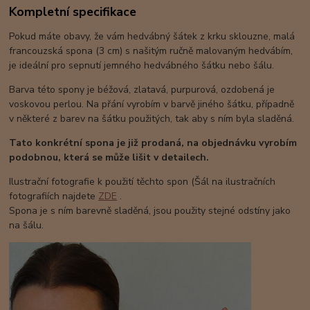
Kompletní specifikace
Pokud máte obavy, že vám hedvábný šátek z krku sklouzne, malá
francouzská spona (3 cm) s našitým ručně malovaným hedvábím,
je ideální pro sepnutí jemného hedvábného šátku nebo šálu.
Barva této spony je béžová, zlatavá, purpurová, ozdobená je
voskovou perlou. Na přání vyrobím v barvě jiného šátku, případně
v některé z barev na šátku použitých, tak aby s ním byla sladěná.
Tato konkrétní spona je již prodaná, na objednávku vyrobím
podobnou, která se může lišit v detailech.
Ilustrační fotografie k použití těchto spon (Šál na ilustračních
fotografiích najdete
ZDE
.
Spona je s ním barevně sladěná, jsou použity stejné odstíny jako
na šálu.