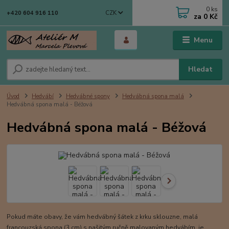
0
ks
CZK
+420 604 916 110
za
0 Kč
Menu
Hledat
Úvod
Hedvábí
Hedvábné spony
Hedvábná spona malá
Hedvábná spona malá - Béžová
Hedvábná spona malá - Béžová
Pokud máte obavy, že vám hedvábný šátek z krku sklouzne, malá
francouzská spona (3 cm) s našitým ručně malovaným hedvábím, je