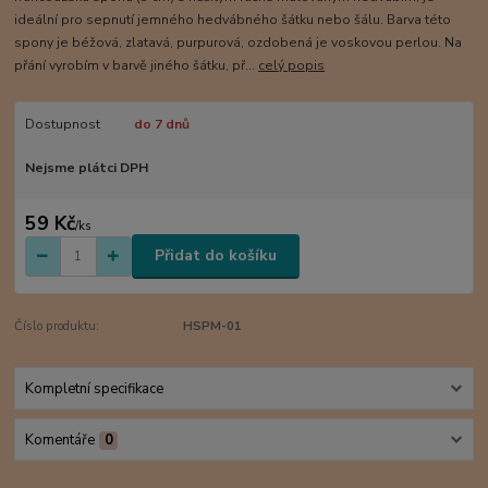
ideální pro sepnutí jemného hedvábného šátku nebo šálu. Barva této
spony je béžová, zlatavá, purpurová, ozdobená je voskovou perlou. Na
přání vyrobím v barvě jiného šátku, př...
celý popis
Dostupnost
do 7 dnů
Nejsme plátci DPH
59 Kč
/
ks
Přidat do košíku
Číslo produktu:
HSPM-01
Kompletní specifikace
Komentáře
0