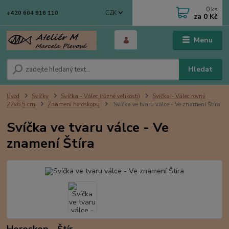
0
ks
CZK
+420 604 916 110
za
0 Kč
Menu
Hledat
Úvod
Svíčky
Svíčka - Válec (různé velikosti)
Svíčka - Válec rovný
22x6,5 cm
Znamení horoskopu
Svíčka ve tvaru válce - Ve znamení Štíra
Svíčka ve tvaru válce - Ve
znamení Štíra
Horoskop - Štír