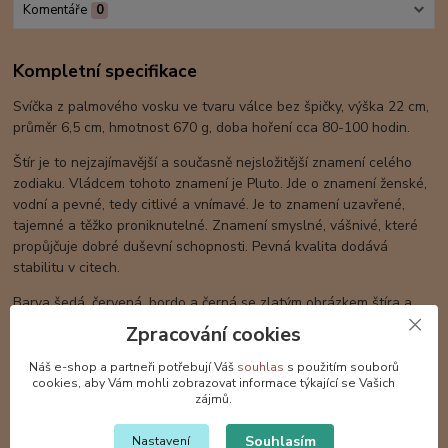
Komentáře
0
Kompletní specifikace
Svíčka z palmového vosku ve tvaru válce bez špičky, výška 22 cm,
průměr 6,5 cm, hmotnost 670 g, doba hoření cca 80-100 hodin.
Štír je to nejzajímavější a současně nejsložitější znamení celého
zodiaku. Vládcem tohoto znamení je Pluto. Jde o znamení ženské,
vodní a pevné, tedy citlivé a vnímavé. Je to znamení uzavřené,
tajemné a těžko proniknutelné. Znamení smyslné, vášnivé, které
propůjčuje dobré duševní schopnosti. Pevná kvalita dodává
stabilitu v citech.
Barva šedá, červená, bordo a černá se zlatým obrázkem štíra a
jeho symbolem z druhé strany svíce.
Zpracování cookies
Červená je barvou 1. - kořenové čakry. Je to barva života, tělesné
Náš e-shop a partneři potřebují Váš
souhlas
s použitím souborů
lásky, sexuality, smyslnosti a vášně. Představuje kořeny, základ.
cookies, aby Vám mohli zobrazovat informace týkající se Vašich
zájmů.
Probouzí pohyblivost, radost z rizika, odvahu, sílu vůle a
vytrvalost.
Souhlasím
Nastavení