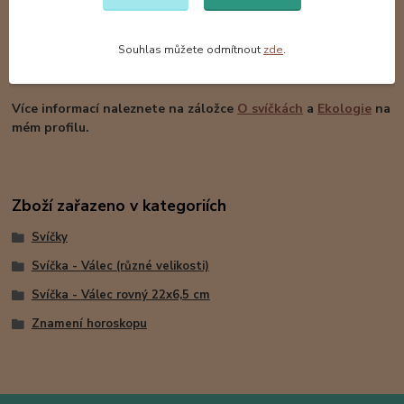
Černá barva je velmi mocná, ochranné působení svíce v této barvě
je jedno z nejsilnějších. Odebírá a pohlcuje vše negativní a zlé.
Souhlas můžete odmítnout
zde
.
Tato konkrétní svíčka je již prodaná. Na objednávku vyrobím
podobnou, která se může lišit v detailech.
Více informací naleznete na záložce
O
svíčkách
a
Ekologie
na
mém profilu.
Zboží zařazeno v kategoriích
Svíčky
Svíčka - Válec (různé velikosti)
Svíčka - Válec rovný 22x6,5 cm
Znamení horoskopu