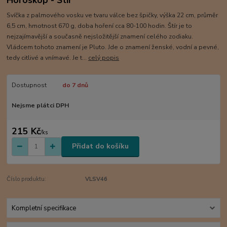
Svíčka z palmového vosku ve tvaru válce bez špičky, výška 22 cm, průměr
6,5 cm, hmotnost 670 g, doba hoření cca 80-100 hodin. Štír je to
nejzajímavější a současně nejsložitější znamení celého zodiaku.
Vládcem tohoto znamení je Pluto. Jde o znamení ženské, vodní a pevné,
tedy citlivé a vnímavé. Je t...
celý popis
Dostupnost
do 7 dnů
Nejsme plátci DPH
215 Kč
/
ks
Přidat do košíku
Číslo produktu:
VLSV46
Kompletní specifikace