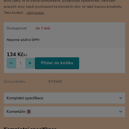
krční čakry. Je to barva komunikace, podporuje vyjadřování, nalézání
pravých slov, lepší pochopení technických věcí. Je také barvou kreativity.
Tato konkré...
celý popis
Dostupnost
do 7 dnů
Nejsme plátci DPH
134 Kč
/
ks
Přidat do košíku
Číslo produktu:
STSV03
Kompletní specifikace
Komentáře
0