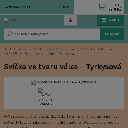
0
ks
CZK
+420 604 916 110
za
0 Kč
Menu
Hledat
Úvod
Svíčky
Svíčka - Válec (různé velikosti)
Svíčka - Válec rovný
16,5x5,5
Svíčka ve tvaru válce - Tyrkysová
Svíčka ve tvaru válce - Tyrkysová
Svíčka ve tvaru válce bez špičky, výška 16 cm, průměr 5,5 cm, hmotnost
350 g, Tyrkysová, jako spojení modré a zelené, představuje energie 5. -