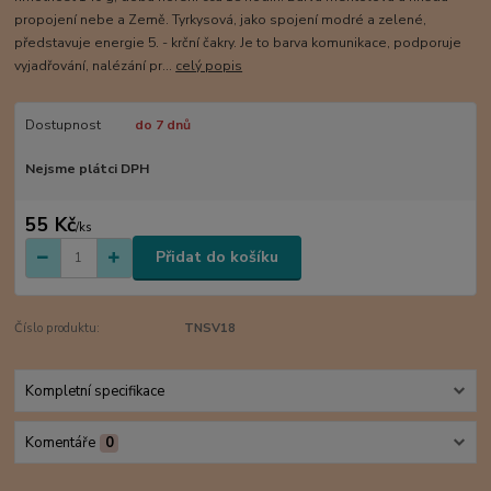
propojení nebe a Země. Tyrkysová, jako spojení modré a zelené,
představuje energie 5. - krční čakry. Je to barva komunikace, podporuje
vyjadřování, nalézání pr...
celý popis
Dostupnost
do 7 dnů
Nejsme plátci DPH
55 Kč
/
ks
Přidat do košíku
Číslo produktu:
TNSV18
Kompletní specifikace
Komentáře
0