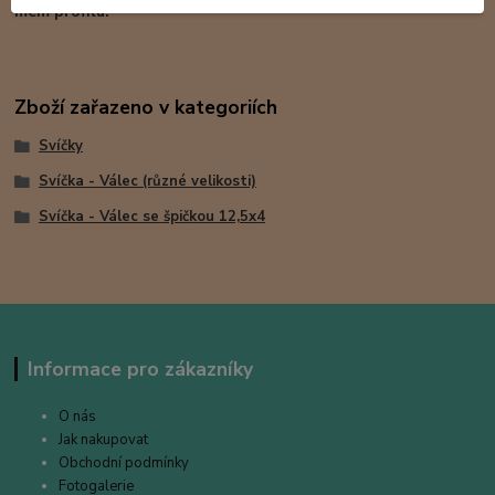
mém profilu.
Zboží zařazeno v kategoriích
Svíčky
Svíčka - Válec (různé velikosti)
Svíčka - Válec se špičkou 12,5x4
Informace pro zákazníky
O nás
Jak nakupovat
Obchodní podmínky
Fotogalerie