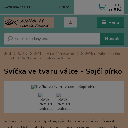
0
ks
CZK
+420 604 916 110
za
0 Kč
Menu
Hledat
Úvod
Svíčky
Svíčka - Válec (různé velikosti)
Svíčka - Válec se špičkou
12,5x4
Svíčka ve tvaru válce - Sojčí pírko
Svíčka ve tvaru válce - Sojčí pírko
Svíčka ve tvaru válce se špičkou, výška 12,5 cm bez špičky, průměr 4 cm,
hmotnost 140 g, doba hoření cca 18 hodin. Barva mentolová a hnědá -