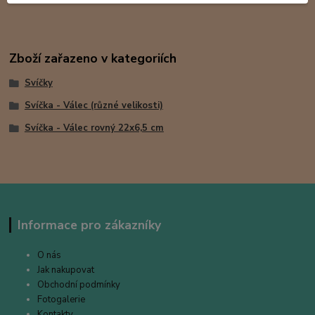
Zboží zařazeno v kategoriích
Svíčky
Svíčka - Válec (různé velikosti)
Svíčka - Válec rovný 22x6,5 cm
Informace pro zákazníky
O nás
Jak nakupovat
Obchodní podmínky
Fotogalerie
Kontakty