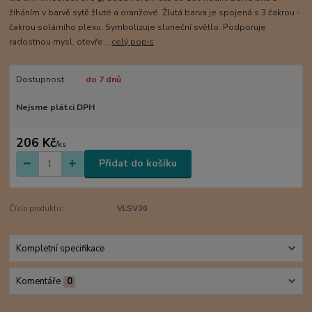
žíháním v barvě sytě žluté a oranžové. Žlutá barva je spojená s 3.čakrou -
čakrou solárního plexu. Symbolizuje sluneční světlo. Podporuje
radostnou mysl, otevře...
celý popis
Dostupnost
do 7 dnů
Nejsme plátci DPH
206 Kč
/
ks
Přidat do košíku
Číslo produktu:
VLSV30
Kompletní specifikace
Komentáře
0