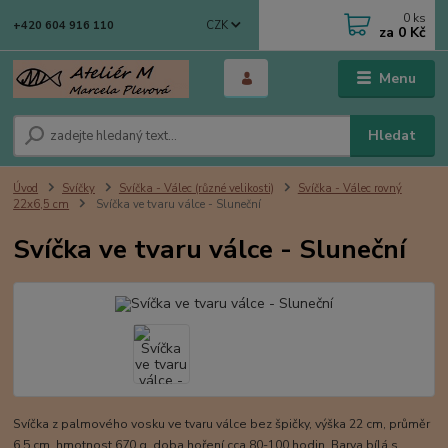
0
ks
CZK
+420 604 916 110
za
0 Kč
Menu
Hledat
Úvod
Svíčky
Svíčka - Válec (různé velikosti)
Svíčka - Válec rovný
22x6,5 cm
Svíčka ve tvaru válce - Sluneční
Svíčka ve tvaru válce - Sluneční
Svíčka z palmového vosku ve tvaru válce bez špičky, výška 22 cm, průměr
6,5 cm, hmotnost 670 g, doba hoření cca 80-100 hodin. Barva bílá s