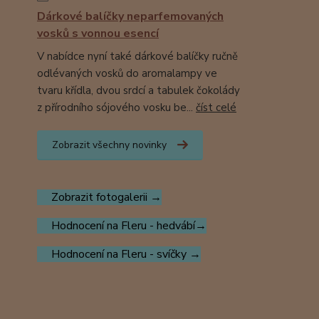
Dárkové balíčky neparfemovaných
vosků s vonnou esencí
V nabídce nyní také dárkové balíčky ručně
odlévaných vosků do aromalampy ve
tvaru křídla, dvou srdcí a tabulek čokolády
z přírodního sójového vosku be...
číst celé
Zobrazit všechny novinky
Zobrazit fotogalerii →
Hodnocení na Fleru - hedvábí→
Hodnocení na Fleru - svíčky →