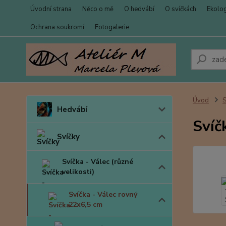
Úvodní strana
Něco o mě
O hedvábí
O svíčkách
Ekolo
Ochrana soukromí
Fotogalerie
Úvod
S
Hedvábí
Svíč
Svíčky
Svíčka - Válec (různé
velikosti)
Svíčka - Válec rovný
22x6,5 cm