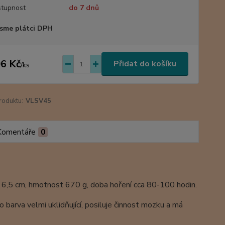
tupnost
do 7 dnů
sme plátci DPH
6 Kč
Přidat do košíku
/
ks
roduktu:
VLSV45
Komentáře
0
r 6,5 cm, hmotnost 670 g, doba hoření cca 80-100 hodin.
o barva velmi uklidňující, posiluje činnost mozku a má