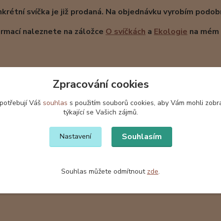
krétní svíčka je již prodaná. Na objednávku vyrobím podobn
ormací naleznete na záložce
O
svíčkách
a
Ekologie
na mém p
Zpracování cookies
zařazeno v kategoriích
 potřebují Váš
souhlas
s použitím souborů cookies, aby Vám mohli zobr
týkající se Vašich zájmů.
y
Svíčka - Válec (různé
Svíč
velikosti)
cm
Souhlasím
Nastavení
Souhlas můžete odmítnout
zde
.