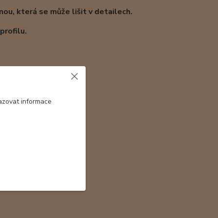
ou, která se může lišit v detailech.
rofilu.
azovat informace
ka - Válec rovný 22x6,5