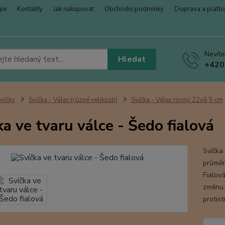
gie
Kontakty
Jak nakupovat
Obchodní podmínky
Doprava a platb
Nevíte
Hledat
+420
víčky
Svíčka - Válec (různé velikosti)
Svíčka - Válec rovný 22x6,5 cm
ka ve tvaru válce - Šedo fialová
Svíčka
průměr
Fialová
změnu. 
protist