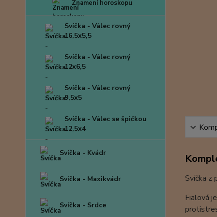
Znamení horoskopu
Svíčka - Válec rovný
16,5x5,5
Svíčka - Válec rovný
12x6,5
Svíčka - Válec rovný
9,5x5
Svíčka - Válec se špičkou
Kompl
12,5x4
Svíčka - Kvádr
Komple
Svíčka z 
Svíčka - Maxikvádr
Fialová j
Svíčka - Srdce
protistre