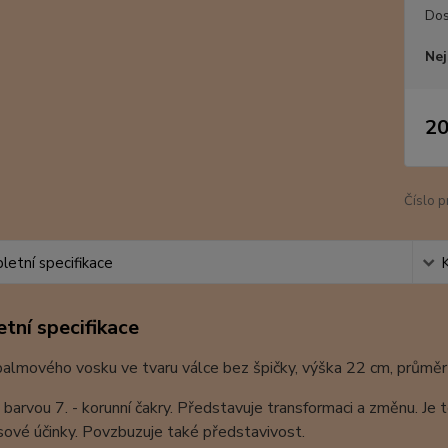
Dos
Nej
20
Číslo p
etní specifikace
tní specifikace
palmového vosku ve tvaru válce bez špičky, výška 22 cm, průmě
e barvou 7. - korunní čakry. Představuje transformaci a změnu. Je t
sové účinky. Povzbuzuje také představivost.