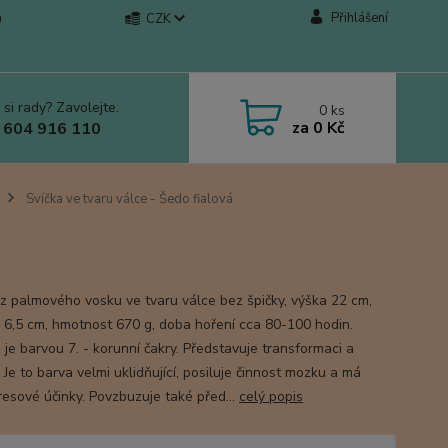
a
Přihlášení
CZK
 si rady? Zavolejte.
0
ks
za
0 Kč
 604 916 110
Svíčka ve tvaru válce - Šedo fialová
 z palmového vosku ve tvaru válce bez špičky, výška 22 cm,
 6,5 cm, hmotnost 670 g, doba hoření cca 80-100 hodin.
 je barvou 7. - korunní čakry. Představuje transformaci a
Je to barva velmi uklidňující, posiluje činnost mozku a má
resové účinky. Povzbuzuje také před...
celý popis