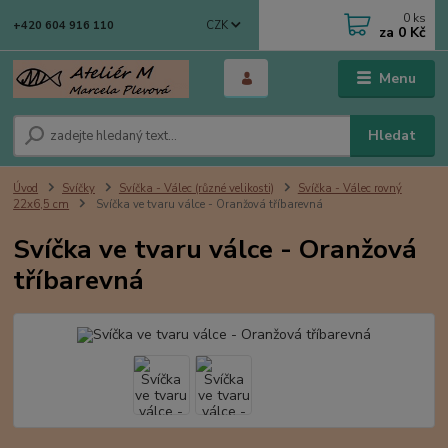
0
ks
CZK
+420 604 916 110
za
0 Kč
Menu
Hledat
Úvod
Svíčky
Svíčka - Válec (různé velikosti)
Svíčka - Válec rovný
22x6,5 cm
Svíčka ve tvaru válce - Oranžová tříbarevná
Svíčka ve tvaru válce - Oranžová
tříbarevná