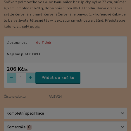
Svíčka z palmového vosku ve tvaru válce bez špičky, výška 22 cm, průměr
6,5 cm, hmotnost 670 g, doba hoření cca 80-100 hodin. Barva oranžová,
světle červená a tmavší červenáČervená je barvou 1. - kořenové čakry. Je
to barva života, tělesné lásky, sexuality, smyslnosti a vášně. Představuje
kořeny, z...
celý popis
Dostupnost
do 7 dnů
Nejsme plátci DPH
206 Kč
/
ks
Přidat do košíku
Číslo produktu:
VLSV24
Kompletní specifikace
Komentáře
0