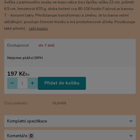
Svíčka z palmového vosku ve tvaru válce bez špičky, výška 22 cm, průměr
6,5 cm, hmotnost 670 g, doba hoření cca 80-100 hodin.Fialová je barvou
7. - korunní čakry. Představuje transformaci a změnu. Je to barva velmi
uklidňující, posiluje činnost mozku a má protistresové účinky. Povzbuzuje
také předst...
celý popis
Dostupnost
do 7 dnů
Nejsme plátci DPH
197 Kč
/
ks
Přidat do košíku
Číslo produktu:
VLSV09
Kompletní specifikace
Komentáře
0