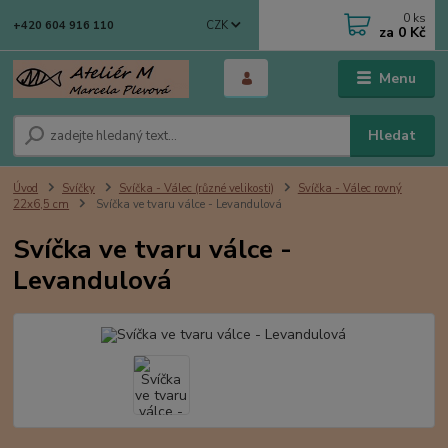
0
ks
CZK
+420 604 916 110
za
0 Kč
Menu
Hledat
Úvod
Svíčky
Svíčka - Válec (různé velikosti)
Svíčka - Válec rovný
22x6,5 cm
Svíčka ve tvaru válce - Levandulová
Svíčka ve tvaru válce -
Levandulová