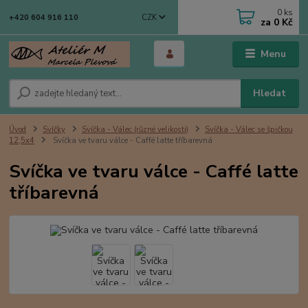
0
ks
CZK
+420 604 916 110
za
0 Kč
Menu
Hledat
Úvod
Svíčky
Svíčka - Válec (různé velikosti)
Svíčka - Válec se špičkou
12,5x4
Svíčka ve tvaru válce - Caffé latte tříbarevná
Svíčka ve tvaru válce - Caffé latte
tříbarevná