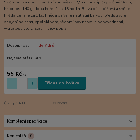
Svíčka ve tvaru válce se špičkou, výška 12,5 cm bez špičky, průměr 4 cm,
hmotnost 140 g, doba hoření cca 18 hodin. Barva bílá, béžová a světle
hnědá Cena je za 1 ks. Hnědá barva je neutrální barvou, představuje
spojení se zemí, spolehlivost, vědomí povinnosti a odpovědnosti,
vytrvalost, výdrž, stabi...
celý popis
Dostupnost
do 7 dnů
Nejsme plátci DPH
55 Kč
/
ks
Přidat do košíku
Číslo produktu:
TNSV03
Kompletní specifikace
Komentáře
0