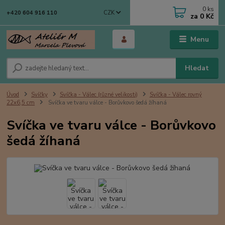
0
ks
CZK
+420 604 916 110
za
0 Kč
Menu
Hledat
Úvod
Svíčky
Svíčka - Válec (různé velikosti)
Svíčka - Válec rovný
22x6,5 cm
Svíčka ve tvaru válce - Borůvkovo šedá žíhaná
Svíčka ve tvaru válce - Borůvkovo
šedá žíhaná