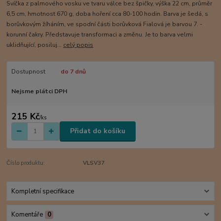
Svíčka z palmového vosku ve tvaru válce bez špičky, výška 22 cm, průměr
6,5 cm, hmotnost 670 g, doba hoření cca 80-100 hodin. Barva je šedá, s
borůvkovým žíháním, ve spodní části borůvková Fialová je barvou 7. -
korunní čakry. Představuje transformaci a změnu. Je to barva velmi
uklidňující, posiluj...
celý popis
Dostupnost
do 7 dnů
Nejsme plátci DPH
215 Kč
/
ks
Přidat do košíku
Číslo produktu:
VLSV37
Kompletní specifikace
Komentáře
0