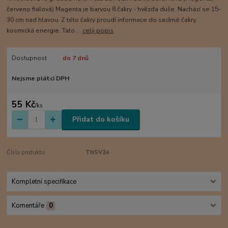
červeno fialová) Magenta je barvou 8.čakry - hvězda duše. Nachází se 15-
30 cm nad hlavou. Z této čakry proudí informace do sedmé čakry,
kosmická energie. Tato ...
celý popis
Dostupnost
do 7 dnů
Nejsme plátci DPH
55 Kč
/
ks
Přidat do košíku
Číslo produktu:
TNSV24
Kompletní specifikace
Komentáře
0