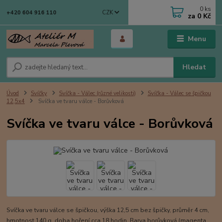
0
ks
CZK
+420 604 916 110
za
0 Kč
Menu
Hledat
Úvod
Svíčky
Svíčka - Válec (různé velikosti)
Svíčka - Válec se špičkou
12,5x4
Svíčka ve tvaru válce - Borůvková
Svíčka ve tvaru válce - Borůvková
Svíčka ve tvaru válce se špičkou, výška 12,5 cm bez špičky, průměr 4 cm,
hmotnost 140 g, doba hoření cca 18 hodin. Barva borůvková (magenta,