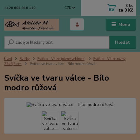
0
ks
CZK
+420 604 916 110
za
0 Kč
Menu
Hledat
Úvod
Svíčky
Svíčka - Válec (různé velikosti)
Svíčka - Válec rovný
22x6,5 cm
Svíčka ve tvaru válce - Bílo modro růžová
Svíčka ve tvaru válce - Bílo
modro růžová