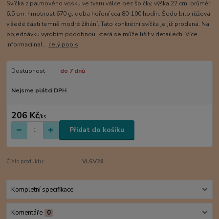
Svíčka z palmového vosku ve tvaru válce bez špičky, výška 22 cm, průměr
6,5 cm, hmotnost 670 g, doba hoření cca 80-100 hodin. Šedo bílo růžová,
v šedé části temně modré žíhání. Tato konkrétní svíčka je již prodaná. Na
objednávku vyrobím podobnou, která se může lišit v detailech. Více
informací nal...
celý popis
Dostupnost
do 7 dnů
Nejsme plátci DPH
206 Kč
/
ks
Přidat do košíku
Číslo produktu:
VLSV26
Kompletní specifikace
Komentáře
0