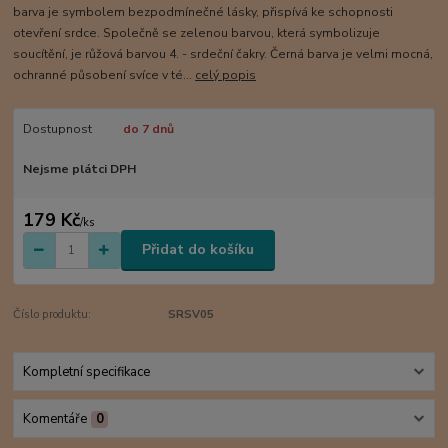
barva je symbolem bezpodmínečné lásky, přispívá ke schopnosti
otevření srdce. Společně se zelenou barvou, která symbolizuje
soucítění, je růžová barvou 4. - srdeční čakry. Černá barva je velmi mocná,
ochranné působení svíce v té...
celý popis
Dostupnost
do 7 dnů
Nejsme plátci DPH
179 Kč
/
ks
Přidat do košíku
Číslo produktu:
SRSV05
Kompletní specifikace
Komentáře
0