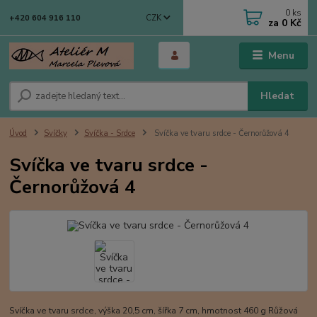
0
ks
CZK
+420 604 916 110
za
0 Kč
Menu
Hledat
Úvod
Svíčky
Svíčka - Srdce
Svíčka ve tvaru srdce - Černorůžová 4
Svíčka ve tvaru srdce -
Černorůžová 4
Svíčka ve tvaru srdce, výška 20,5 cm, šířka 7 cm, hmotnost 460 g Růžová