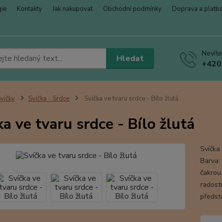
gie
Kontakty
Jak nakupovat
Obchodní podmínky
Doprava a platb
Nevíte
Hledat
+420
víčky
Svíčka - Srdce
Svíčka ve tvaru srdce - Bílo žlutá
ka ve tvaru srdce - Bílo žlutá
Svíčka
Barva: 
čakrou
radost
předsta