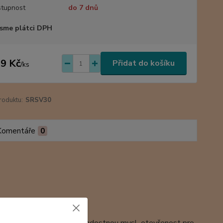
tupnost
do 7 dnů
sme plátci DPH
9 Kč
Přidat do košíku
/
ks
roduktu:
SRSV30
Komentáře
0