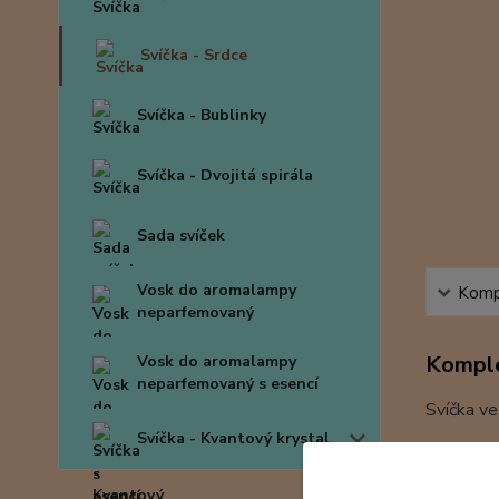
Svíčka - Srdce
Svíčka - Bublinky
Svíčka - Dvojitá spirála
Sada svíček
Vosk do aromalampy
Kompl
neparfemovaný
Komple
Vosk do aromalampy
neparfemovaný s esencí
Svíčka ve
Svíčka - Kvantový krystal
Barva: va