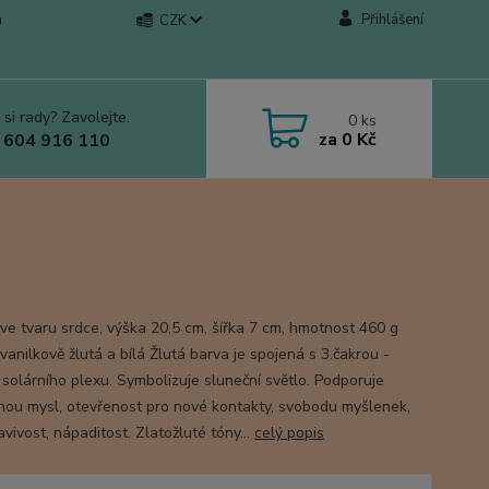
a
Přihlášení
CZK
 si rady? Zavolejte.
0
ks
za
0 Kč
 604 916 110
 ve tvaru srdce, výška 20,5 cm, šířka 7 cm, hmotnost 460 g
vanilkově žlutá a bílá Žlutá barva je spojená s 3.čakrou -
 solárního plexu. Symbolizuje sluneční světlo. Podporuje
nou mysl, otevřenost pro nové kontakty, svobodu myšlenek,
vivost, nápaditost. Zlatožluté tóny...
celý popis