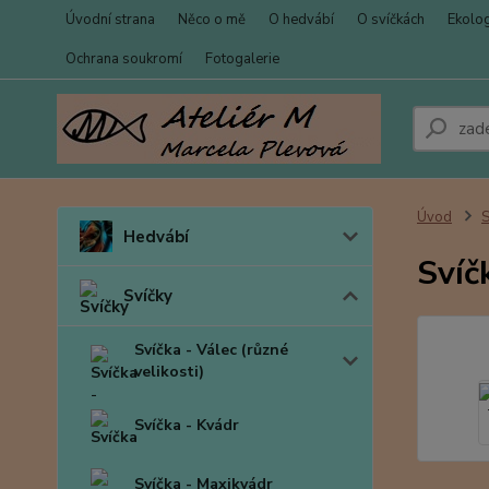
Úvodní strana
Něco o mě
O hedvábí
O svíčkách
Ekolo
Ochrana soukromí
Fotogalerie
Úvod
S
Hedvábí
Svíč
Svíčky
Svíčka - Válec (různé
velikosti)
Svíčka - Kvádr
Svíčka - Maxikvádr