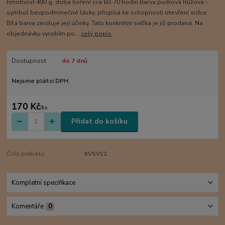
hmotnost 490 g, doba hoření cca 60-70 hodin Barva pudrová Růžová -
symbol bezpodmínečné lásky, přispívá ke schopnosti otevření srdce.
Bílá barva zesiluje její účinky. Tato konkrétní svíčka je již prodaná. Na
objednávku vyrobím po...
celý popis
Dostupnost
do 7 dnů
Nejsme plátci DPH
170 Kč
/
ks
Přidat do košíku
Číslo produktu:
KVSV12
Kompletní specifikace
Komentáře
0