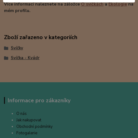
Více informací naleznete na záložce
O
svíčkách
a
Ekologie
na
mém profilu.
Zboží zařazeno v kategoriích
Svíčky
Svíčka - Kvádr
Informace pro zákazníky
O nás
Jak nakupovat
Obchodní podmínky
Fotogalerie