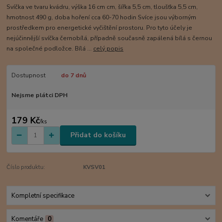
Svíčka ve tvaru kvádru, výška 16 cm cm, šířka 5,5 cm, tloušťka 5,5 cm,
hmotnost 490 g, doba hoření cca 60-70 hodin Svíce jsou výborným
prostředkem pro energetické vyčištění prostoru. Pro tyto účely je
nejúčinnější svíčka černobílá, případně současně zapálená bílá s černou
na společné podložce. Bílá ...
celý popis
Dostupnost
do 7 dnů
Nejsme plátci DPH
179 Kč
/
ks
Přidat do košíku
Číslo produktu:
KVSV01
Kompletní specifikace
Komentáře
0