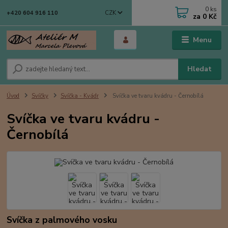
0
ks
CZK
+420 604 916 110
za
0 Kč
Menu
Hledat
Úvod
Svíčky
Svíčka - Kvádr
Svíčka ve tvaru kvádru - Černobílá
Svíčka ve tvaru kvádru -
Černobílá
Svíčka z palmového vosku