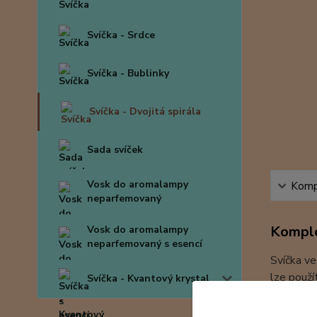
Svíčka - Srdce
Svíčka - Bublinky
Svíčka - Dvojitá spirála
Sada svíček
Vosk do aromalampy
Kompl
neparfemovaný
Komple
Vosk do aromalampy
neparfemovaný s esencí
Svíčka ve
lze použí
Svíčka - Kvantový krystal
svíce, uv