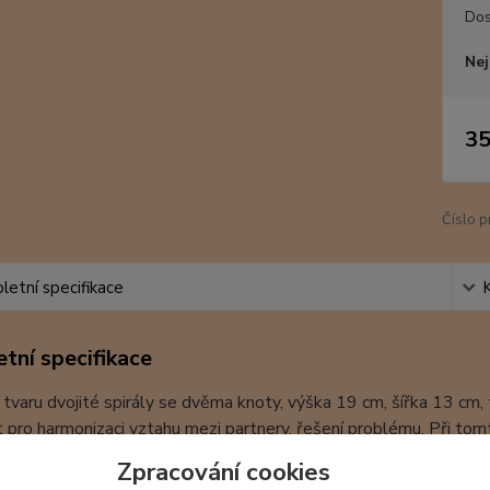
Dos
Nej
35
Číslo p
etní specifikace
tní specifikace
 tvaru dvojité spirály se dvěma knoty, výška 19 cm, šířka 13 cm,
t pro harmonizaci vztahu mezi partnery, řešení problému. Při tom
ědomí si harmonický záměr a zapálí svoji polovinu svíčky. Další z
Zpracování cookies