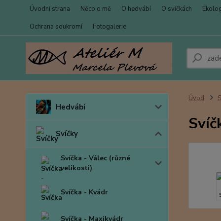
Úvodní strana
Něco o mě
O hedvábí
O svíčkách
Ekolo
Ochrana soukromí
Fotogalerie
Úvod
S
Hedvábí
Svíč
Svíčky
Svíčka - Válec (různé
velikosti)
Svíčka - Kvádr
Svíčka - Maxikvádr