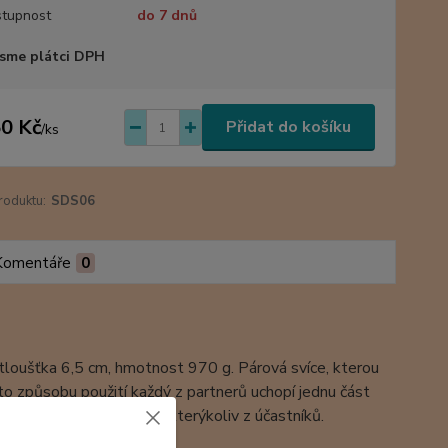
tupnost
do 7 dnů
sme plátci DPH
0 Kč
Přidat do košíku
/
ks
roduktu:
SDS06
Komentáře
0
 tloušťka 6,5 cm, hmotnost 970 g. Párová svíce, kterou
to způsobu použití každý z partnerů uchopí jednu část
apálení pak může provést kterýkoliv z účastníků.