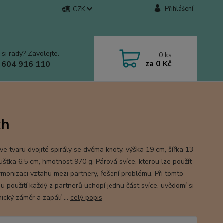
a
Přihlášení
CZK
 si rady? Zavolejte.
0
ks
za
0 Kč
 604 916 110
ch
ve tvaru dvojité spirály se dvěma knoty, výška 19 cm, šířka 13
oušťka 6,5 cm, hmotnost 970 g. Párová svíce, kterou lze použít
rmonizaci vztahu mezi partnery, řešení problému. Při tomto
u použití každý z partnerů uchopí jednu část svíce, uvědomí si
ický záměr a zapálí ...
celý popis