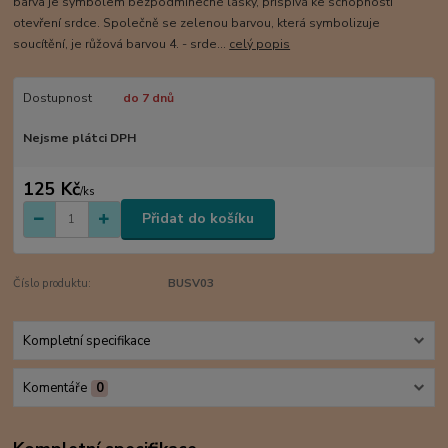
barva je symbolem bezpodmínečné lásky, přispívá ke schopnosti
otevření srdce. Společně se zelenou barvou, která symbolizuje
soucítění, je růžová barvou 4. - srde...
celý popis
Dostupnost
do 7 dnů
Nejsme plátci DPH
125 Kč
/
ks
Přidat do košíku
Číslo produktu:
BUSV03
Kompletní specifikace
Komentáře
0