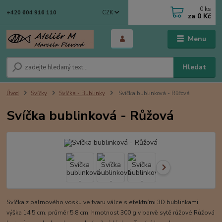
0
ks
CZK
+420 604 916 110
za
0 Kč
Menu
Hledat
Úvod
Svíčky
Svíčka - Bublinky
Svíčka bublinková - Růžová
Svíčka bublinková - Růžová
Svíčka z palmového vosku ve tvaru válce s efektními 3D bublinkami,
výška 14,5 cm, průměr 5,8 cm, hmotnost 300 g v barvě sytě růžové Růžová