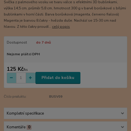
Svíčka z palmového vosku ve tvaru válce s efektními 3D bublinkami,
výška 14,5 cm, průměr 5,8 cm, hmotnost 300 g v barvě borůvkové s bílými
bublinkami v horní části. Barva borůvková (magenta, červeno fialová)
Magenta je barvou 8.čakry - hvězda duše. Nachází se 15-30 cm nad
hlavou. Z této čakry proudí...
celý popis
Dostupnost
do 7 dnů
Nejsme plátci DPH
125 Kč
/
ks
Přidat do košíku
Číslo produktu:
BUSV09
Kompletní specifikace
Komentáře
0