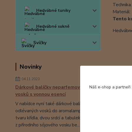
Technika:
Hedvábné tuniky
Materiál
Tento ko
Hedvábné sukně
Hedvábné 
Svíčky
Novinky
04.11.2023
Dárkové balíčky neparfemovaných
Náš e-shop a partneři
vosků s vonnou esencí
V nabídce nyní také dárkové balíčky ručně
odlévaných vosků do aromalampy ve
tvaru křídla, dvou srdcí a tabulek čokolády
z přírodního sójového vosku be...
číst celé