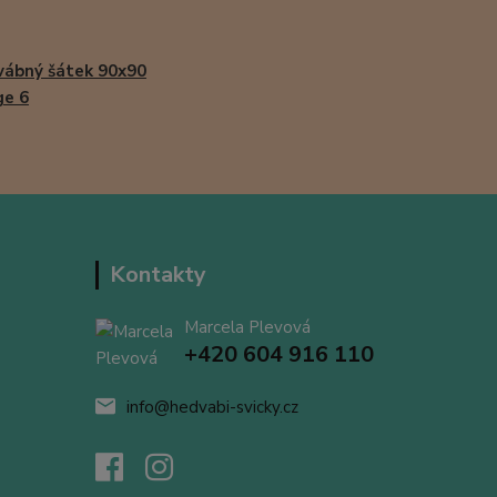
ábný šátek 90x90
ge 6
Kontakty
Marcela Plevová
+420 604 916 110
info@hedvabi-svicky.cz