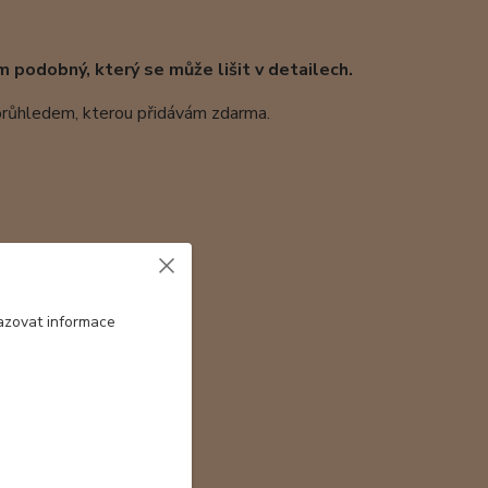
m podobný, který se může lišit v detailech.
 průhledem, kterou přidávám zdarma.
azovat informace