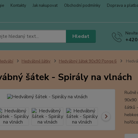
gie
Kontakty
Jak nakupovat
Obchodní podmínky
Doprava a platb
Nevíte
Hledat
+420
Hedvábí
Hedvábné šátky
Hedvábný šátek 90x90 Ponge 6
Hedváb
ábný šátek - Spirály na vlnách
Ručně 
90x90 c
šátků -
hebkost
hořčico