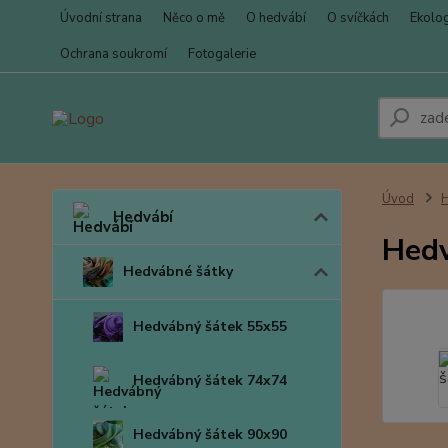
Úvodní strana
Něco o mě
O hedvábí
O svíčkách
Ekolo
Ochrana soukromí
Fotogalerie
Úvod
Hedvábí
Hedv
Hedvábné šátky
Hedvábný šátek 55x55
Hedvábný šátek 74x74
Hedvábný šátek 90x90