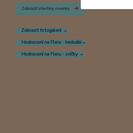
Zobrazit všechny novinky
Zobrazit fotogalerii →
Hodnocení na Fleru - hedvábí→
Hodnocení na Fleru - svíčky →
.