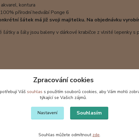
 akvarel, kontura
: 100% přírodní hedvábí Ponge 6
nkrétní šátek má již svoji majitelku. Na objednávku vyrobí
šátky a šály jsou baleny v dárkové krabičce z vlnité lepenky s
Zpracování cookies
 potřebují Váš
souhlas
s použitím souborů cookies, aby Vám mohli zobr
týkající se Vašich zájmů.
Souhlasím
Nastavení
Souhlas můžete odmítnout
zde
.