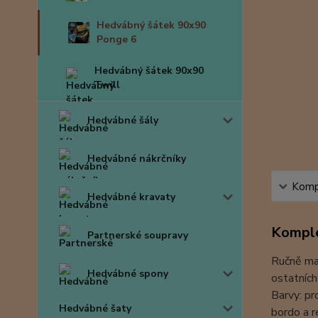
Hedvábný šátek 90x90
Ponge 6
Hedvábný šátek 90x90
Twill
Hedvábné šály
Hedvábné nákrčníky
Kompl
Hedvábné kravaty
Komple
Partnerské soupravy
Ručně mal
Hedvábné spony
ostatních
Barvy: pr
Hedvábné šaty
bordo a r