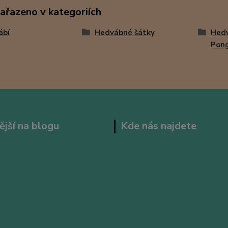
zařazeno v kategoriích
ábí
Hedvábné šátky
Hedv
Pon
ější na blogu
Kde nás najdete