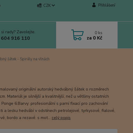
a
Přihlášení
CZK
 si rady? Zavolejte.
0
ks
za
0 Kč
 604 916 110
ný šátek - Spirály na vlnách
malovaný originální autorský hedvábný šátek o rozměrech
m. Materiál je silnější a kvalitnější, než u většiny ostatních
 Ponge 6.Barvy: profesionální s parní fixací pro zachování
i a lesku hedvábí v odstínech petrolejové, tyrkysové, fialové,
vé, bordo a rezavé. s mot...
celý popis