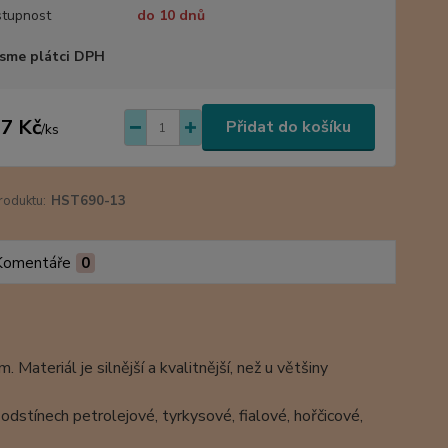
tupnost
do 10 dnů
sme plátci DPH
7 Kč
Přidat do košíku
/
ks
roduktu:
HST690-13
Komentáře
0
ateriál je silnější a kvalitnější, než u většiny
 odstínech petrolejové, tyrkysové, fialové, hořčicové,