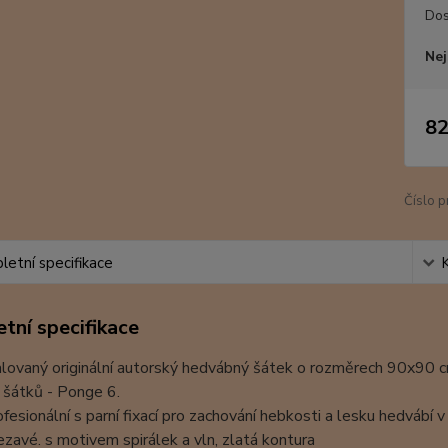
Dos
Nej
82
Číslo p
etní specifikace
tní specifikace
ovaný originální autorský hedvábný šátek o rozměrech 90x90 cm. M
 šátků - Ponge 6.
ofesionální s parní fixací pro zachování hebkosti a lesku hedvábí v
ezavé. s motivem spirálek a vln, zlatá kontura