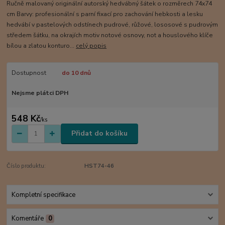
Ručně malovaný originální autorský hedvábný šátek o rozměrech 74x74
cm Barvy: profesionální s parní fixací pro zachování hebkosti a lesku
hedvábí v pastelových odstínech pudrové, růžové, lososové s pudrovým
středem šátku, na okrajích motiv notové osnovy, not a houslového klíče
bílou a zlatou konturo...
celý popis
Dostupnost
do 10 dnů
Nejsme plátci DPH
548 Kč
/
ks
Přidat do košíku
Číslo produktu:
HST74-46
Kompletní specifikace
Komentáře
0