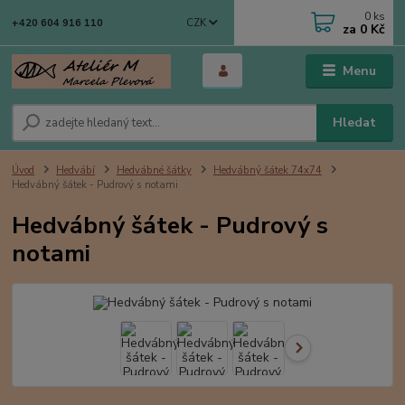
0
ks
CZK
+420 604 916 110
za
0 Kč
Menu
Hledat
Úvod
Hedvábí
Hedvábné šátky
Hedvábný šátek 74x74
Hedvábný šátek - Pudrový s notami
Hedvábný šátek - Pudrový s
notami