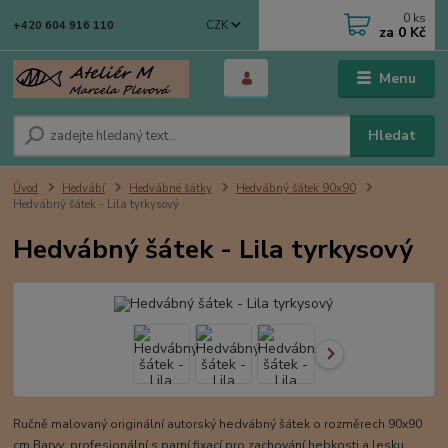
0
ks
CZK
+420 604 916 110
za
0 Kč
Menu
Hledat
Úvod
Hedvábí
Hedvábné šátky
Hedvábný šátek 90x90
Hedvábný šátek - Lila tyrkysový
Hedvábný šátek - Lila tyrkysový
Ručně malovaný originální autorský hedvábný šátek o rozměrech 90x90
cm Barvy: profesionální s parní fixací pro zachování hebkosti a lesku