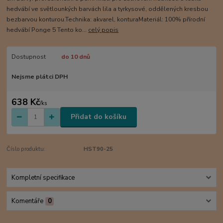
hedvábí ve světlounkých barvách lila a tyrkysové, oddělených kresbou
bezbarvou konturou.Technika: akvarel, konturaMateriál: 100% přírodní
hedvábí Ponge 5 Tento ko...
celý popis
Dostupnost
do 10 dnů
Nejsme plátci DPH
638 Kč
/
ks
Přidat do košíku
Číslo produktu:
HST90-25
Kompletní specifikace
Komentáře
0