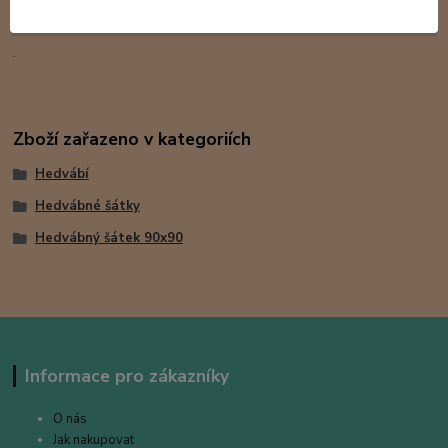
.
Zboží zařazeno v kategoriích
Hedvábí
Hedvábné šátky
Hedvábný šátek 90x90
Informace pro zákazníky
O nás
Jak nakupovat