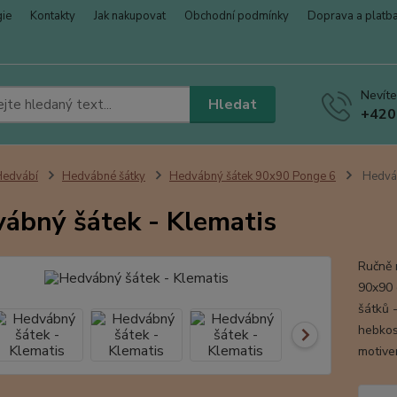
gie
Kontakty
Jak nakupovat
Obchodní podmínky
Doprava a platb
Nevíte
Hledat
+420
Hedvábí
Hedvábné šátky
Hedvábný šátek 90x90 Ponge 6
Hedváb
ábný šátek - Klematis
Ručně 
90x90 c
šátků -
hebkos
motive