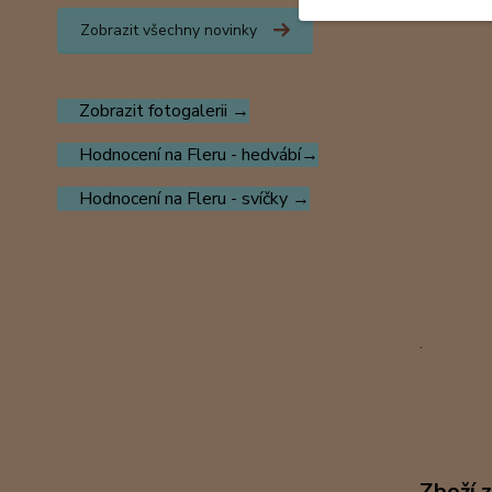
Zobrazit všechny novinky
Zobrazit fotogalerii →
Hodnocení na Fleru - hedvábí→
Hodnocení na Fleru - svíčky →
.
Zboží 