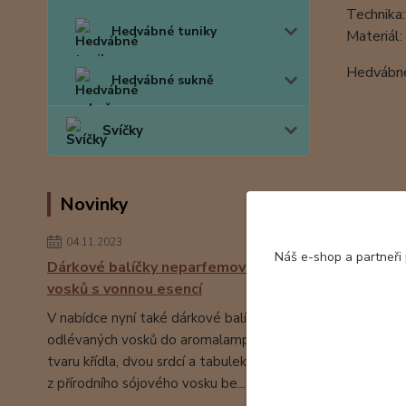
Technika:
Hedvábné tuniky
Materiál
Hedvábné 
Hedvábné sukně
Svíčky
Novinky
04.11.2023
Náš e-shop a partneři
Dárkové balíčky neparfemovaných
vosků s vonnou esencí
V nabídce nyní také dárkové balíčky ručně
odlévaných vosků do aromalampy ve
tvaru křídla, dvou srdcí a tabulek čokolády
z přírodního sójového vosku be...
číst celé