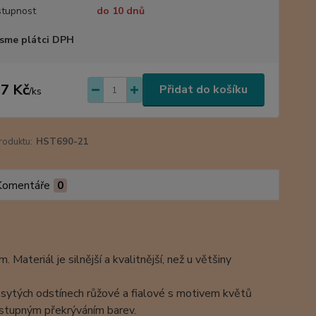
tupnost
do 10 dnů
sme plátci DPH
7 Kč
Přidat do košíku
/
ks
roduktu:
HST690-21
Komentáře
0
ateriál je silnější a kvalitnější, než u většiny
 v sytých odstínech růžové a fialové s motivem květů
ostupným překrýváním barev.