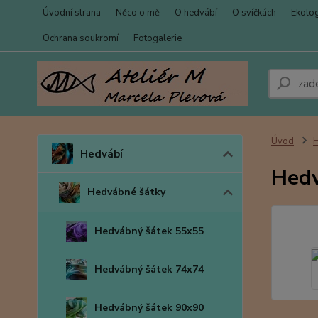
Úvodní strana
Něco o mě
O hedvábí
O svíčkách
Ekolo
Ochrana soukromí
Fotogalerie
Úvod
Hedvábí
Hedv
Hedvábné šátky
Hedvábný šátek 55x55
Hedvábný šátek 74x74
Hedvábný šátek 90x90