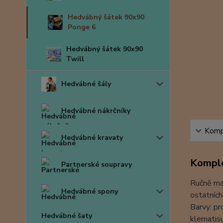
Hedvábný šátek 90x90
Ponge 6
Hedvábný šátek 90x90
Twill
Hedvábné šály
Hedvábné nákrčníky
Kompl
Hedvábné kravaty
Komple
Partnerské soupravy
Ručně mal
Hedvábné spony
ostatních
Barvy: pr
Hedvábné šaty
klematis