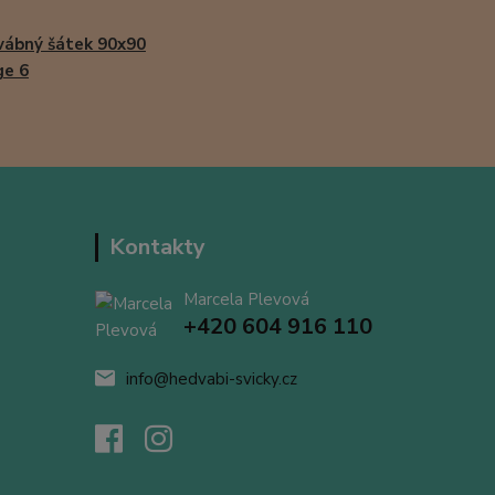
ábný šátek 90x90
ge 6
Kontakty
Marcela Plevová
+420 604 916 110
info@hedvabi-svicky.cz