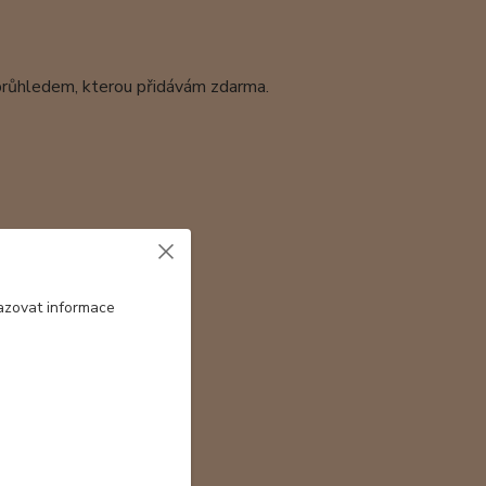
 průhledem, kterou přidávám zdarma.
azovat informace