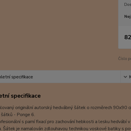
Dos
Nej
82
Číslo p
etní specifikace
tní specifikace
ovaný originální autorský hedvábný šátek o rozměrech 90x90 cm. M
 šátků - Ponge 6.
ofesionální s parní fixací pro zachování hebkosti a lesku hedvábí
u. Šátek je namalován zdlouhavou technikou voskové batiky s p