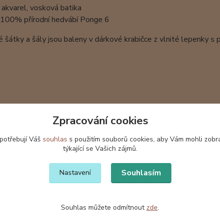
 akvarel, vosková batika
: 100% přírodní hedvábí Ponge 6
šátky a šály jsou baleny v dárkové krabičce z vlnité lepenky s
Zpracování cookies
 potřebují Váš
souhlas
s použitím souborů cookies, aby Vám mohli zobr
týkající se Vašich zájmů.
Souhlasím
Nastavení
Souhlas můžete odmítnout
zde
.