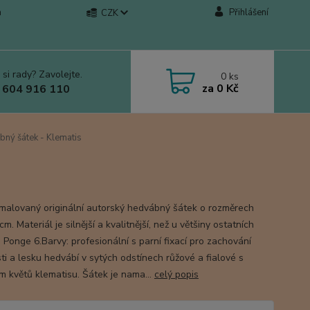
a
Přihlášení
CZK
 si rady? Zavolejte.
0
ks
za
0 Kč
 604 916 110
ný šátek - Klematis
malovaný originální autorský hedvábný šátek o rozměrech
m. Materiál je silnější a kvalitnější, než u většiny ostatních
 Ponge 6.Barvy: profesionální s parní fixací pro zachování
ti a lesku hedvábí v sytých odstínech růžové a fialové s
m květů klematisu. Šátek je nama...
celý popis