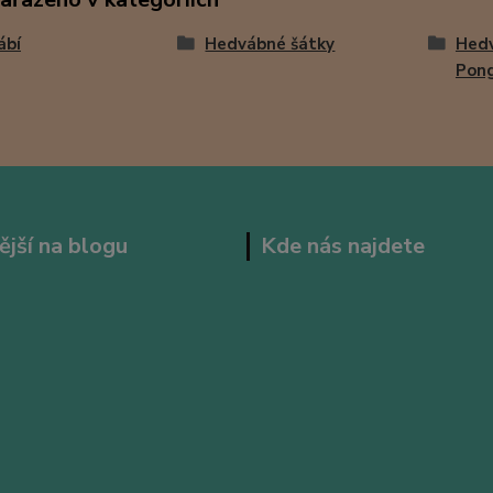
ábí
Hedvábné šátky
Hedv
Pon
ější na blogu
Kde nás najdete