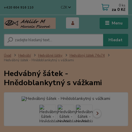
0
ks
CZK
+420 604 916 110
za
0 Kč
Menu
Hledat
Úvod
Hedvábí
Hedvábné šátky
Hedvábný šátek 74x74
Hedvábný šátek - Hnědoblankytný s vážkami
Hedvábný šátek -
Hnědoblankytný s vážkami