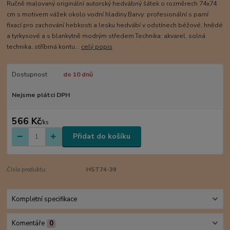
Ručně malovaný originální autorský hedvábný šátek o rozměrech 74x74
cm s motivem vážek okolo vodní hladiny.Barvy: profesionální s parní
fixací pro zachování hebkosti a lesku hedvábí v odstínech béžové, hnědé
a tyrkysové a s blankytně modrým středem.Technika: akvarel, solná
technika, stříbrná kontu...
celý popis
Dostupnost
do 10 dnů
Nejsme plátci DPH
566 Kč
/
ks
Přidat do košíku
Číslo produktu:
HST74-39
Kompletní specifikace
Komentáře
0