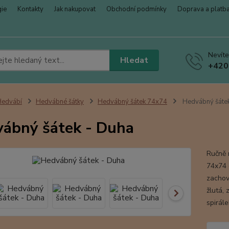
gie
Kontakty
Jak nakupovat
Obchodní podmínky
Doprava a platb
Nevíte
Hledat
+420
Hedvábí
Hedvábné šátky
Hedvábný šátek 74x74
Hedvábný šátek
ábný šátek - Duha
Ručně 
74x74 
zachov
žlutá, 
spirále