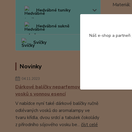
Materiál
Hedvábné tuniky
Tento ko
Hedvábné sukně
Hedvábné 
Náš e-shop a partneři
Svíčky
Novinky
Zboží 
04.11.2023
Hedv
Dárkové balíčky neparfemovaných
vosků s vonnou esencí
V nabídce nyní také dárkové balíčky ručně
odlévaných vosků do aromalampy ve
tvaru křídla, dvou srdcí a tabulek čokolády
z přírodního sójového vosku be...
číst celé