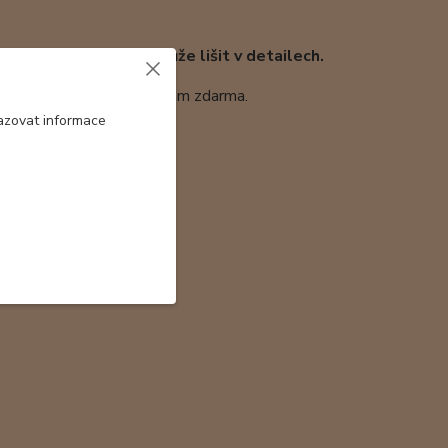
m podobný, který se může lišit v detailech.
 průhledem, kterou přidávám zdarma.
azovat informace
ábný šátek 74x74