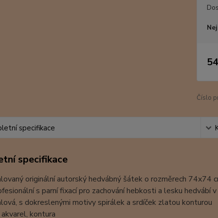
Dos
Nej
54
Číslo p
etní specifikace
tní specifikace
lovaný originální autorský hedvábný šátek o rozměrech 74x74 
ofesionální s parní fixací pro zachování hebkosti a lesku hedvábí v
alová, s dokreslenými motivy spirálek a srdíček zlatou konturou
 akvarel, kontura