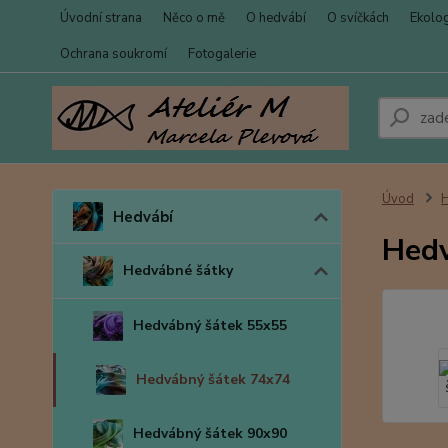
Úvodní strana
Něco o mě
O hedvábí
O svíčkách
Ekolo
Ochrana soukromí
Fotogalerie
Úvod
Hedvábí
Hedv
Hedvábné šátky
Hedvábný šátek 55x55
Hedvábný šátek 74x74
Hedvábný šátek 90x90