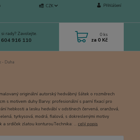
a
Přihlášení
CZK
 si rady? Zavolejte.
0
ks
za
0 Kč
 604 916 110
 - Duha
malovaný originální autorský hedvábný šátek o rozměrech
cm s motivem duhy Barvy: profesionální s parní fixací pro
ání hebkosti a lesku hedvábí v odstínech červená, oranžová,
zelená, tyrkysová, modrá, fialová, s dokreslenými motivy
k a srdíček zlatou konturouTechnika: ...
celý popis