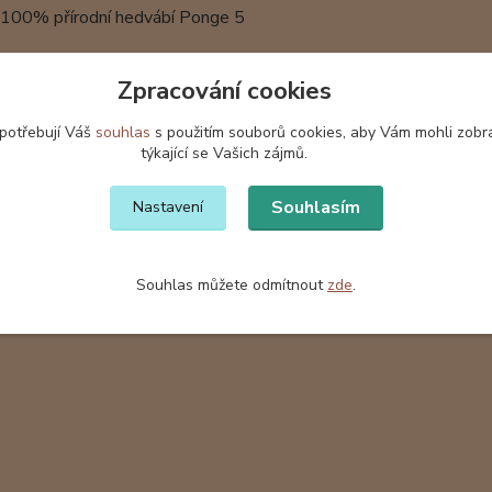
: 100% přírodní hedvábí Ponge 5
nkrétní šátek má již svoji majitelku. Na objednávku vyrobí
Zpracování cookies
šátky a šály jsou baleny v dárkové krabičce z vlnité lepenky s
 potřebují Váš
souhlas
s použitím souborů cookies, aby Vám mohli zobr
týkající se Vašich zájmů.
Souhlasím
Nastavení
zařazeno v kategoriích
Souhlas můžete odmítnout
zde
.
ábí
Hedvábné šátky
Hedv