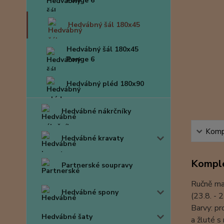
Ponge 6
Hedvábný šál 180x45
Hedvábný šál 180x45
Ponge 6
Hedvábný pléd 180x90
Hedvábné nákrčníky
Kompl
Hedvábné kravaty
Komple
Partnerské soupravy
Ručně ma
Hedvábné spony
(23.8. - 2
Barvy: pr
Hedvábné šaty
a žluté 