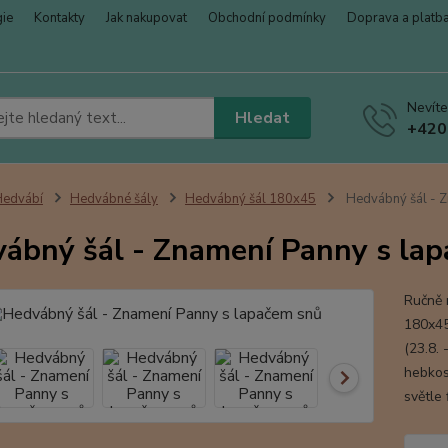
gie
Kontakty
Jak nakupovat
Obchodní podmínky
Doprava a platb
Nevíte
Hledat
+420
Hedvábí
Hedvábné šály
Hedvábný šál 180x45
Hedvábný šál - Z
ábný šál - Znamení Panny s la
Ručně 
180x45
(23.8. 
hebkos
světle