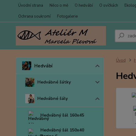
Úvodní strana
Něco o mě
O hedvábí
O svíčkách
Ekolo
Ochrana soukromí
Fotogalerie
Úvod
Hedvábí
Hedv
Hedvábné šátky
Hedvábné šály
Hedvábný šál 160x45
Hedvábný šál 150x40