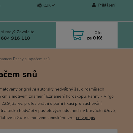
a
Přihlášení
CZK
 si rady? Zavolejte.
0
ks
za
0 Kč
 604 916 110
namení Panny s lapačem snů
pačem snů
malovaný originální autorský hedvábný šál o rozměrech
 cm s motivem znamení 6.znamení horoskopu, Panny - Virgo
- 22.9.)Barvy: profesionální s parní fixací pro zachování
ti a lesku hedvábí v pastelových odstínech, v barvách růžové,
 fialové a žluté s motivem zemského zn...
celý popis