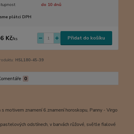
tupnost
do 10 dnů
sme plátci DPH
6 Kč
Přidat do košíku
/
ks
roduktu:
HSL180-45-39
Komentáře
0
 s motivem znamení 6.znamení horoskopu, Panny - Virgo
v pastelových odstínech, v barvách růžové, světle fialové