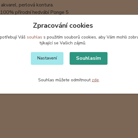
 akvarel, perlová kontura.
: 100% přírodní hedvábí Ponge 5
Zpracování cookies
nkrétní šál má již svoji majitelku. Na objednávku vyrobím p
šátky a šály jsou baleny v dárkové krabičce z vlnité lepenky s
 potřebují Váš
souhlas
s použitím souborů cookies, aby Vám mohli zobr
týkající se Vašich zájmů.
Souhlasím
Nastavení
zařazeno v kategoriích
Souhlas můžete odmítnout
zde
.
ábí
Hedvábné šály
Hedv