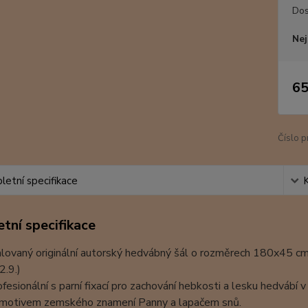
Dos
Nej
65
Číslo p
etní specifikace
tní specifikace
lovaný originální autorský hedvábný šál o rozměrech 180x45 cm
2.9.)
ofesionální s parní fixací pro zachování hebkosti a lesku hedvábí 
s motivem zemského znamení Panny a lapačem snů.