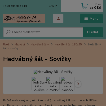
0
ks
CZK
+420 604 916 110
za
0 Kč
Menu
Hledat
Úvod
Hedvábí
Hedvábné šály
Hedvábný šál 180x45
Hedvábný
šál - Sovičky
Hedvábný šál - Sovičky
Ručně malovaný originální autorský hedvábný šál o rozměrech 180x45
cmBarvy: profesionální s parní fixací pro zachování hebkosti a lesku