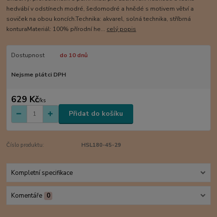
hedvábí v odstínech modré, šedomodré a hnědé s motivem větví a
soviček na obou koncích.Technika: akvarel, solná technika, stříbrná
konturaMateriál: 100% přírodní he...
celý popis
Dostupnost
do 10 dnů
Nejsme plátci DPH
629 Kč
/
ks
Přidat do košíku
Číslo produktu:
HSL180-45-29
Kompletní specifikace
Komentáře
0