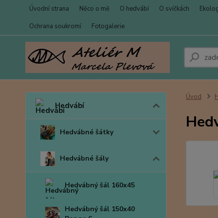
Úvodní strana
Něco o mě
O hedvábí
O svíčkách
Ekolo
Ochrana soukromí
Fotogalerie
Úvod
Hedvábí
Hedv
Hedvábné šátky
Hedvábné šály
Hedvábný šál 160x45
Hedvábný šál 150x40