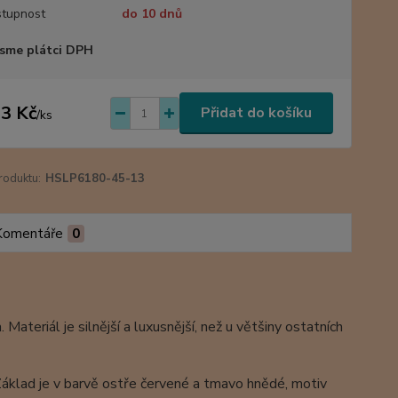
tupnost
do 10 dnů
sme plátci DPH
3 Kč
Přidat do košíku
/
ks
roduktu:
HSLP6180-45-13
Komentáře
0
teriál je silnější a luxusnější, než u většiny ostatních
. Základ je v barvě ostře červené a tmavo hnědé, motiv