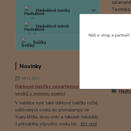
salamandr
Technika:
Hedvábné tuniky
Materiál
Hedvábné sukně
Tento ko
Náš e-shop a partneři
Hedvábné 
Svíčky
Novinky
Zboží 
04.11.2023
Dárkové balíčky neparfemovaných
Hedv
vosků s vonnou esencí
V nabídce nyní také dárkové balíčky ručně
odlévaných vosků do aromalampy ve
tvaru křídla, dvou srdcí a tabulek čokolády
z přírodního sójového vosku be...
číst celé