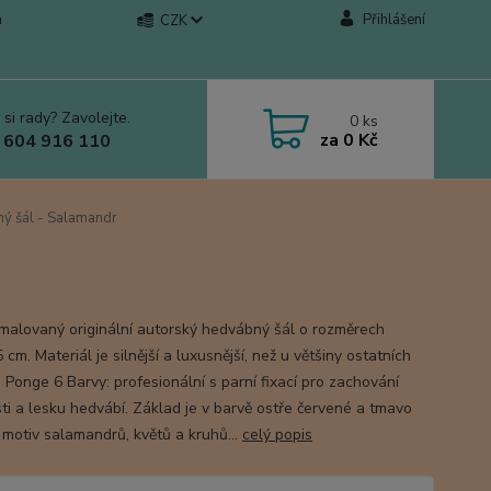
a
Přihlášení
CZK
 si rady? Zavolejte.
0
ks
za
0 Kč
 604 916 110
ý šál - Salamandr
malovaný originální autorský hedvábný šál o rozměrech
cm. Materiál je silnější a luxusnější, než u většiny ostatních
 Ponge 6 Barvy: profesionální s parní fixací pro zachování
ti a lesku hedvábí. Základ je v barvě ostře červené a tmavo
 motiv salamandrů, květů a kruhů...
celý popis