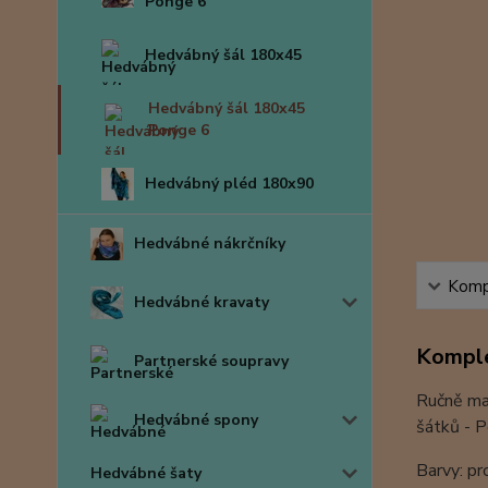
Ponge 6
Hedvábný šál 180x45
Hedvábný šál 180x45
Ponge 6
Hedvábný pléd 180x90
Hedvábné nákrčníky
Kompl
Hedvábné kravaty
Komple
Partnerské soupravy
Ručně mal
Hedvábné spony
šátků - 
Barvy: pr
Hedvábné šaty