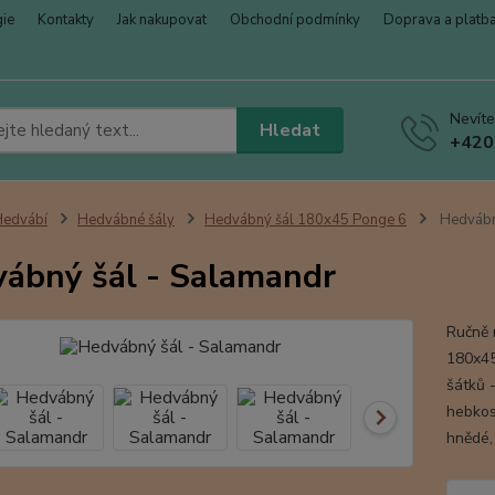
gie
Kontakty
Jak nakupovat
Obchodní podmínky
Doprava a platb
Nevíte
Hledat
+420
Hedvábí
Hedvábné šály
Hedvábný šál 180x45 Ponge 6
Hedvábn
ábný šál - Salamandr
Ručně 
180x45 
šátků -
hebkos
hnědé,