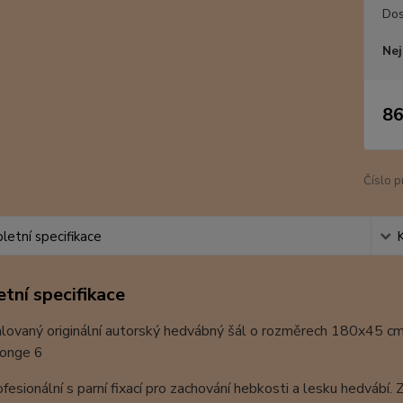
Dos
Nej
86
Číslo p
etní specifikace
tní specifikace
ovaný originální autorský hedvábný šál o rozměrech 180x45 cm. Ma
Ponge 6
ofesionální s parní fixací pro zachování hebkosti a lesku hedvábí