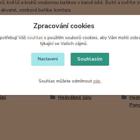
ů, květů a kruhů voskovou batikou v barvě bílé, žluté a světle
 akvarel, vosková batika, kontura
: 100% přírodní hedvábí Ponge 6
Zpracování cookies
nkrétní šál má již svoji majitelku. Na objednávku vyrobím p
 potřebují Váš
souhlas
s použitím souborů cookies, aby Vám mohli zobr
šátky a šály jsou baleny v dárkové krabičce z vlnité lepenky s
týkající se Vašich zájmů.
Souhlasím
Nastavení
Souhlas můžete odmítnout
zde
.
zařazeno v kategoriích
ábí
Hedvábné šály
Hedv
Pon