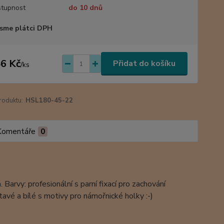
tupnost
do 10 dnů
sme plátci DPH
6 Kč
Přidat do košíku
/
ks
roduktu:
HSL180-45-22
Komentáře
0
arvy: profesionální s parní fixací pro zachování
avé a bílé s motivy pro námořnické holky :-)