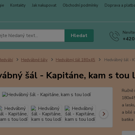
gie
Kontakty
Jak nakupovat
Obchodní podmínky
Doprava a platb
Nevíte
Hledat
+420
Hedvábí
Hedvábné šály
Hedvábný šál 180x45
Hedvábný šál - Ka
ábný šál - Kapitáne, kam s tou 
Ručně 
180x45
a lesk
a bílé
batika 