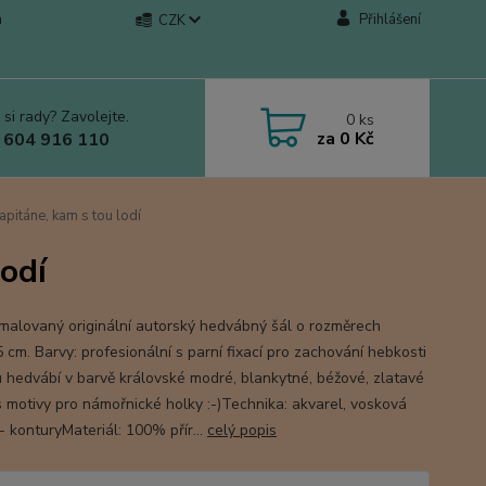
a
Přihlášení
CZK
 si rady? Zavolejte.
0
ks
za
0 Kč
 604 916 110
pitáne, kam s tou lodí
lodí
malovaný originální autorský hedvábný šál o rozměrech
 cm. Barvy: profesionální s parní fixací pro zachování hebkosti
u hedvábí v barvě královské modré, blankytné, béžové, zlatavé
 s motivy pro námořnické holky :-)Technika: akvarel, vosková
- konturyMateriál: 100% přír...
celý popis