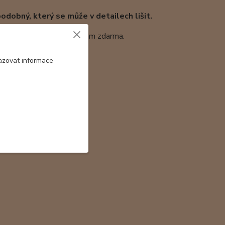
odobný, který se může v detailech lišit.
 průhledem, kterou přidávám zdarma.
azovat informace
ábný šál 180x45