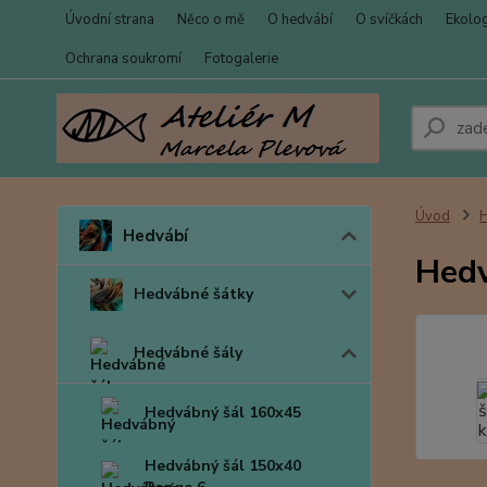
Úvodní strana
Něco o mě
O hedvábí
O svíčkách
Ekolo
Ochrana soukromí
Fotogalerie
Úvod
Hedvábí
Hedv
Hedvábné šátky
Hedvábné šály
Hedvábný šál 160x45
Hedvábný šál 150x40