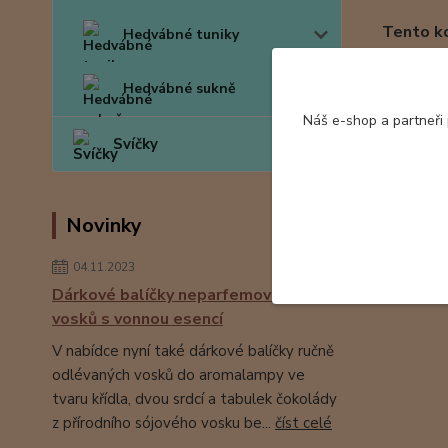
Tento ko
Hedvábné tuniky
Hedvábné 
Hedvábné sukně
Náš e-shop a partneři
Svíčky
Zboží 
Novinky
Hedv
04.11.2023
Dárkové balíčky neparfemovaných
vosků s vonnou esencí
V nabídce nyní také dárkové balíčky ručně
odlévaných vosků do aromalampy ve
tvaru křídla, dvou srdcí a tabulek čokolády
z přírodního sójového vosku be...
číst celé