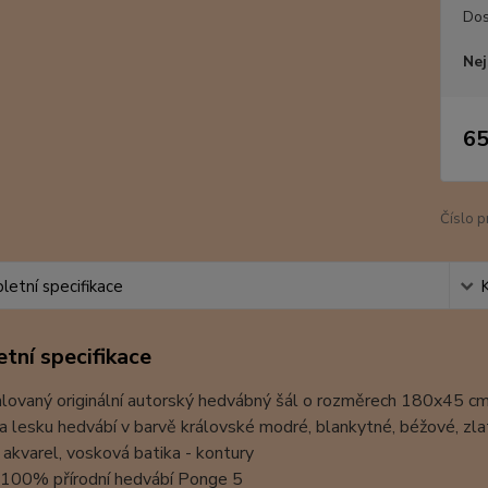
Dos
Nej
65
Číslo p
etní specifikace
tní specifikace
ovaný originální autorský hedvábný šál o rozměrech 180x45 cm. B
a lesku hedvábí v barvě královské modré, blankytné, béžové, zlat
 akvarel, vosková batika - kontury
: 100% přírodní hedvábí Ponge 5