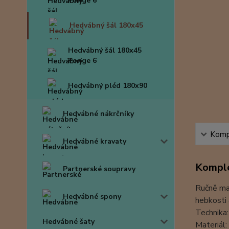
Ponge 6
Hedvábný šál 180x45
Hedvábný šál 180x45
Ponge 6
Hedvábný pléd 180x90
Hedvábné nákrčníky
Kompl
Hedvábné kravaty
Komple
Partnerské soupravy
Ručně mal
Hedvábné spony
hebkosti 
Technika:
Hedvábné šaty
Materiál