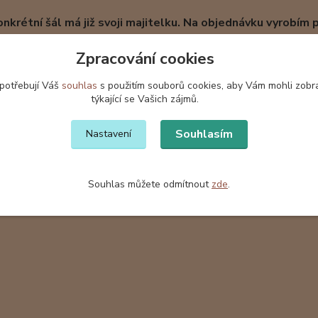
nkrétní šál má již svoji majitelku. Na objednávku vyrobím p
šátky a šály jsou baleny v dárkové krabičce z vlnité lepenky s
Zpracování cookies
 potřebují Váš
souhlas
s použitím souborů cookies, aby Vám mohli zobr
týkající se Vašich zájmů.
Souhlasím
Nastavení
zařazeno v kategoriích
ábí
Hedvábné šály
Hedv
Souhlas můžete odmítnout
zde
.