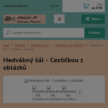
0
ks
CZK
+420 604 916 110
za
0 Kč
Menu
Hledat
Úvod
Hedvábí
Hedvábné šály
Hedvábný šál 180x45
Hedvábný
šál - Cestičkou z oblázků
Hedvábný šál - Cestičkou z
oblázků