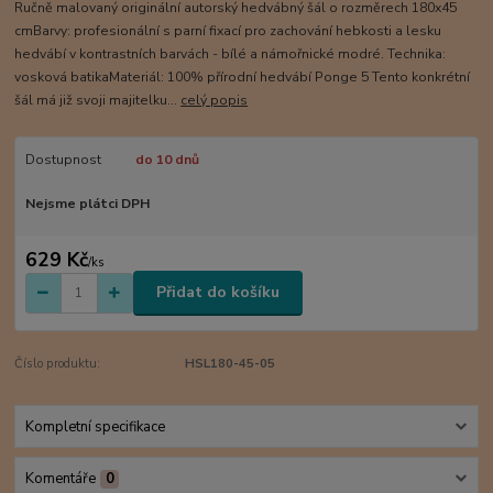
Ručně malovaný originální autorský hedvábný šál o rozměrech 180x45
cmBarvy: profesionální s parní fixací pro zachování hebkosti a lesku
hedvábí v kontrastních barvách - bílé a námořnické modré. Technika:
vosková batikaMateriál: 100% přírodní hedvábí Ponge 5 Tento konkrétní
šál má již svoji majitelku...
celý popis
Dostupnost
do 10 dnů
Nejsme plátci DPH
629 Kč
/
ks
Přidat do košíku
Číslo produktu:
HSL180-45-05
Kompletní specifikace
Komentáře
0