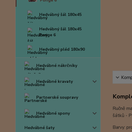
Ponge 6
Hedvábný šál 180x45
Hedvábný šál 180x45
Ponge 6
Hedvábný pléd 180x90
Hedvábné nákrčníky
Kompl
Hedvábné kravaty
Komple
Partnerské soupravy
Ručně mal
Hedvábné spony
šátků - 
Barvy: pr
Hedvábné šaty