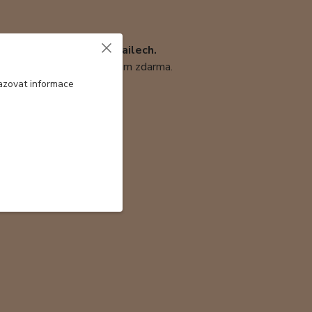
erý se může lišit v detailech.
 průhledem, kterou přidávám zdarma.
azovat informace
ábný šál 150x40
ge 6