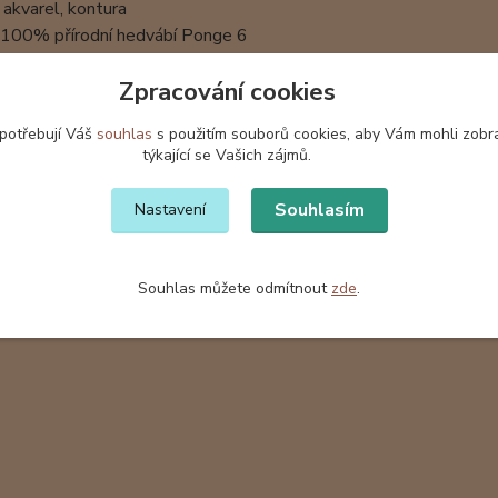
 akvarel, kontura
: 100% přírodní hedvábí Ponge 6
l má již svoji majitelku. Na objednávku vyrobím podobný, kt
Zpracování cookies
šátky a šály jsou baleny v dárkové krabičce z vlnité lepenky s
 potřebují Váš
souhlas
s použitím souborů cookies, aby Vám mohli zobr
týkající se Vašich zájmů.
Souhlasím
Nastavení
zařazeno v kategoriích
Souhlas můžete odmítnout
zde
.
ábí
Hedvábné šály
Hedv
Pon