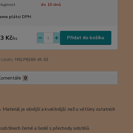
tupnost
do 10 dnů
sme plátci DPH
3 Kč
Přidat do košíku
/
ks
roduktu:
HSLP6160-45-02
Komentáře
0
eriál je silnější a kvalitnější, než u většiny ostatních
 v odstínech černé a šedé s přechody odstínů.