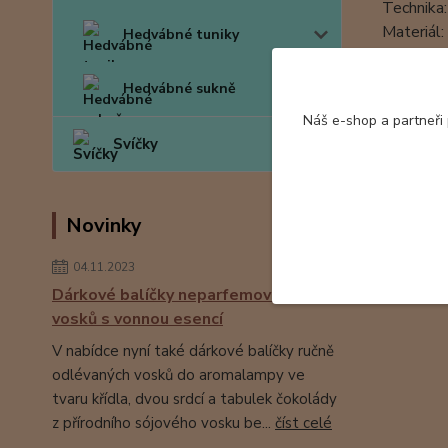
Technika:
Materiál
Hedvábné tuniky
Tento šá
Hedvábné sukně
Hedvábné 
Náš e-shop a partneři
Svíčky
Novinky
Zboží 
04.11.2023
Hedv
Dárkové balíčky neparfemovaných
vosků s vonnou esencí
V nabídce nyní také dárkové balíčky ručně
odlévaných vosků do aromalampy ve
tvaru křídla, dvou srdcí a tabulek čokolády
z přírodního sójového vosku be...
číst celé