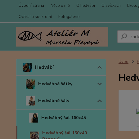
Úvodní strana
Něco o mě
O hedvábí
O svíčkách
Ekolo
Ochrana soukromí
Fotogalerie
Úvod
Hedvábí
Hedv
Hedvábné šátky
Hedvábné šály
Hedvábný šál 160x45
Hedvábný šál 150x40