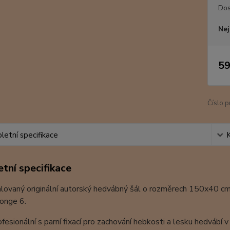
Dos
Nej
59
Číslo p
etní specifikace
tní specifikace
ovaný originální autorský hedvábný šál o rozměrech 150x40 cm. Mat
Ponge 6.
ofesionální s parní fixací pro zachování hebkosti a lesku hedvábí