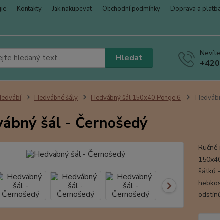
gie
Kontakty
Jak nakupovat
Obchodní podmínky
Doprava a platb
Nevíte
Hledat
+420
Hedvábí
Hedvábné šály
Hedvábný šál 150x40 Ponge 6
Hedvábn
ábný šál - Černošedý
Ručně 
150x40 
šátků -
hebkos
odstín