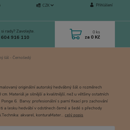
a
Přihlášení
CZK
 si rady? Zavolejte.
0
ks
za
0 Kč
 604 916 110
ý šál - Černošedý
malovaný originální autorský hedvábný šál o rozměrech
cm. Materiál je silnější a kvalitnější, než u většiny ostatních
 Ponge 6. Barvy: profesionální s parní fixací pro zachování
ti a lesku hedvábí v odstínech černé a šedé s přechody
ů.Technika: akvarel, konturaMater...
celý popis