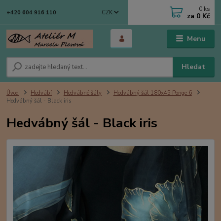
0
ks
CZK
+420 604 916 110
za
0 Kč
Menu
Hledat
Úvod
Hedvábí
Hedvábné šály
Hedvábný šál 180x45 Ponge 6
Hedvábný šál - Black iris
Hedvábný šál - Black iris