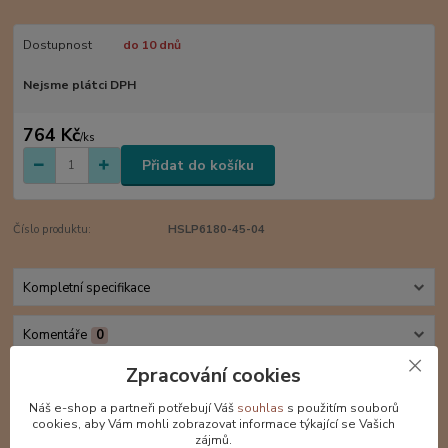
Dostupnost
do 10 dnů
Nejsme plátci DPH
764 Kč
/
ks
Přidat do košíku
Číslo produktu:
HSLP6180-45-04
Kompletní specifikace
Komentáře
0
Zpracování cookies
Kompletní specifikace
Náš e-shop a partneři potřebují Váš
souhlas
s použitím souborů
cookies, aby Vám mohli zobrazovat informace týkající se Vašich
Ručně malovaný originální autorský hedvábný šál o rozměrech
zájmů.