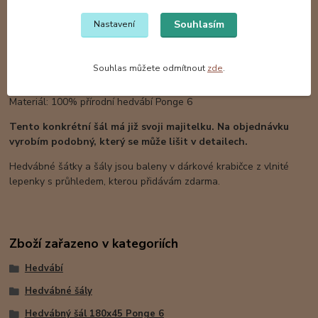
180x45 cm. Materiál je silnější a luxusnější, než u většiny ostatních
šátků - Ponge 6
Souhlasím
Nastavení
Barvy: profesionální s parní fixací pro zachování hebkosti a lesku
hedvábí v barvě černé a světle šedé, s kresbou kosatců zlatou
Souhlas můžete odmítnout
zde
.
konturou.
Technika: akvarel, kontura
Materiál: 100% přírodní hedvábí Ponge 6
Tento konkrétní šál má již svoji majitelku. Na objednávku
vyrobím podobný, který se může lišit v detailech.
Hedvábné šátky a šály jsou baleny v dárkové krabičce z vlnité
lepenky s průhledem, kterou přidávám zdarma.
Zboží zařazeno v kategoriích
Hedvábí
Hedvábné šály
Hedvábný šál 180x45 Ponge 6