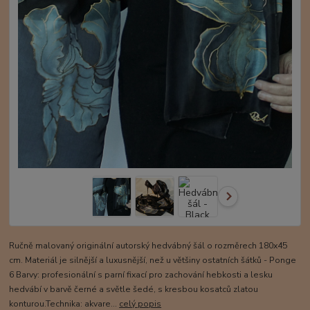
Ručně malovaný originální autorský hedvábný šál o rozměrech 180x45
cm. Materiál je silnější a luxusnější, než u většiny ostatních šátků - Ponge
6 Barvy: profesionální s parní fixací pro zachování hebkosti a lesku
hedvábí v barvě černé a světle šedé, s kresbou kosatců zlatou
konturou.Technika: akvare...
celý popis