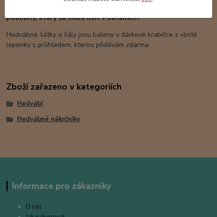
Tento nákrčník má již svoji majitelku. Na objednávku vyrobím
podobný, který se může lišit v detailech.
Hedvábné šátky a šály jsou baleny v dárkové krabičce z vlnité
lepenky s průhledem, kterou přidávám zdarma.
Zboží zařazeno v kategoriích
Hedvábí
Hedvábné nákrčníky
Informace pro zákazníky
O nás
Jak nakupovat