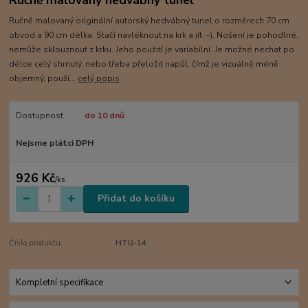
Ručně malovaný originální autorský hedvábný tunel o rozměrech 70 cm
obvod a 90 cm délka. Stačí navléknout na krk a jít :-). Nošení je pohodlné,
nemůže sklouznout z krku. Jeho použití je variabilní. Je možné nechat po
délce celý shrnutý, nebo třeba přeložit napůl, čímž je vizuálně méně
objemný, použí...
celý popis
Dostupnost
do 10 dnů
Nejsme plátci DPH
926 Kč
/
ks
Přidat do košíku
Číslo produktu:
HTU-14
Kompletní specifikace