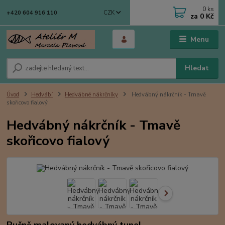
0
ks
CZK
+420 604 916 110
za
0 Kč
Menu
Hledat
Úvod
Hedvábí
Hedvábné nákrčníky
Hedvábný nákrčník - Tmavě
skořicovo fialový
Hedvábný nákrčník - Tmavě
skořicovo fialový
Ručně malovaný hedvábný tunel