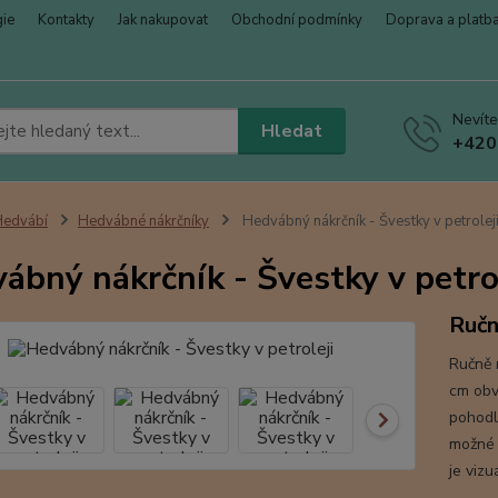
gie
Kontakty
Jak nakupovat
Obchodní podmínky
Doprava a platb
Nevíte
Hledat
+420
Hedvábí
Hedvábné nákrčníky
Hedvábný nákrčník - Švestky v petrolej
ábný nákrčník - Švestky v petro
Ručn
Ručně 
cm obvo
pohodln
možné 
je viz