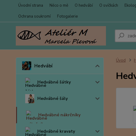
Úvodní strana
Něco o mě
O hedvábí
O svíčkách
Ekolo
Ochrana soukromí
Fotogalerie
Úvod
Hedvábí
Hedv
Hedvábné šátky
Hedvábné šály
Hedvábné nákrčníky
Hedvábné kravaty