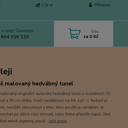
a
Přihlášení
CZK
 si rady? Zavolejte.
0
ks
za
0 Kč
 604 916 110
i
leji
ě malovaný hedvábný tunel
malovaný originální autorský hedvábný tunel o rozměrech 70
d a 90 cm délka. Stačí navléknout na krk a jít :-). Nošení je
é, nemůže sklouznout z krku. Jeho použití je variabilní. Je
nechat po délce celý shrnutý, nebo třeba přeložit napůl, čímž
uálně méně objemný, použí...
celý popis