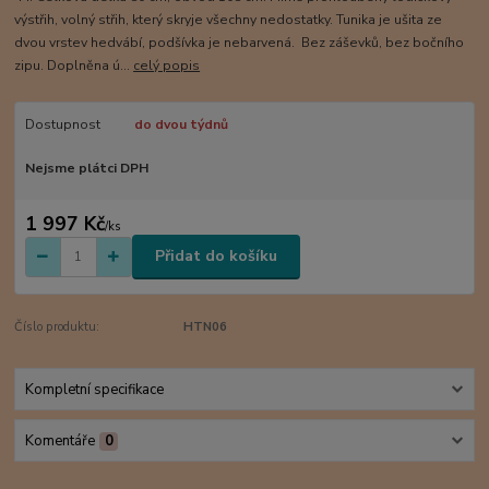
výstřih, volný střih, který skryje všechny nedostatky. Tunika je ušita ze
dvou vrstev hedvábí, podšívka je nebarvená. Bez záševků, bez bočního
zipu. Doplněna ú...
celý popis
Dostupnost
do dvou týdnů
Nejsme plátci DPH
1 997 Kč
/
ks
Přidat do košíku
Číslo produktu:
HTN06
Kompletní specifikace
Komentáře
0