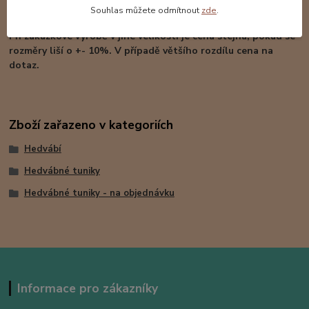
Souhlas můžete odmítnout
zde
.
tmavé a syté barvy jsou použity.
Při zakázkové výrobě v jiné velikosti je cena stejná, pokud se
rozměry liší o +- 10%. V případě většího rozdílu cena na
dotaz.
Zboží zařazeno v kategoriích
Hedvábí
Hedvábné tuniky
Hedvábné tuniky - na objednávku
Informace pro zákazníky