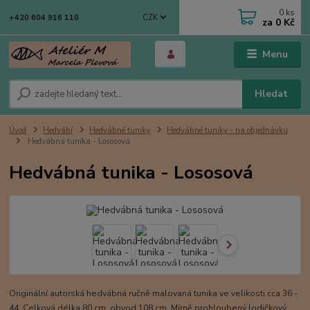
0
ks
CZK
+420 604 916 110
za
0 Kč
Menu
Hledat
Úvod
Hedvábí
Hedvábné tuniky
Hedvábné tuniky - na objednávku
Hedvábná tunika - Lososová
Hedvábná tunika - Lososová
Originální autorská hedvábná ručně malovaná tunika ve velikosti cca 36 -
44. Celková délka 80 cm, obvod 108 cm. Mírně prohloubený lodičkový